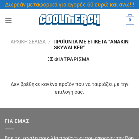
Μετάβαση
Δωρεάν μεταφορικά για αγορές 60 ευρώ και άνω!!!
στο
περιεχόμενο
0
ΑΡΧΙΚΉ ΣΕΛΊΔΑ
/
ΠΡΟΪΌΝΤΑ ΜΕ ΕΤΙΚΈΤΑ “ANAKIN
SKYWALKER”
ΦΙΛΤΡΆΡΙΣΜΑ
Δεν βρέθηκε κανένα προϊόν που να ταιριάζει με την
επιλογή σας.
ΓΙΑ ΕΜΑΣ
Βρείτε μεγάλη ποικιλία προϊόντων που αφορούν την Pop