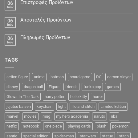
Δεδομένα
Επιστροφές Προϊόντων
06
Ιούν
Αποστολές Προϊόντων
06
Ιούν
Πληρωμές Προϊόντων
06
Ιούν
TAGS
action figure
anime
batman
board game
DC
demon slayer
disney
dragon ball
Figure
friends
funko pop
games
Glows In The Dark
harry potter
hello kitty
horror
jujutsu kaisen
keychain
light
lilo and stitch
Limited Edition
marvel
movies
mug
my hero academia
naruto
nba
netflix
notebook
one piece
playing cards
plush
pokemon
sanrio
special edition
spider-man
star wars
statue
stitch