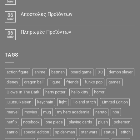
Ιούν
Αποστολές Προϊόντων
06
Ιούν
Πληρωμές Προϊόντων
06
Ιούν
TAGS
action figure
anime
batman
board game
DC
demon slayer
disney
dragon ball
Figure
friends
funko pop
games
Glows In The Dark
harry potter
hello kitty
horror
jujutsu kaisen
keychain
light
lilo and stitch
Limited Edition
marvel
movies
mug
my hero academia
naruto
nba
netflix
notebook
one piece
playing cards
plush
pokemon
sanrio
special edition
spider-man
star wars
statue
stitch