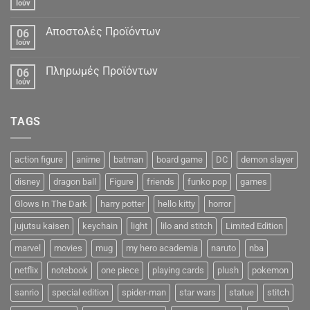
Ιούν
Αποστολές Προϊόντων
06
Ιούν
Πληρωμές Προϊόντων
06
Ιούν
TAGS
action figure
anime
batman
board game
DC
demon slayer
disney
dragon ball
Figure
friends
funko pop
games
Glows In The Dark
harry potter
hello kitty
horror
jujutsu kaisen
keychain
light
lilo and stitch
Limited Edition
marvel
movies
mug
my hero academia
naruto
nba
netflix
notebook
one piece
playing cards
plush
pokemon
sanrio
special edition
spider-man
star wars
statue
stitch