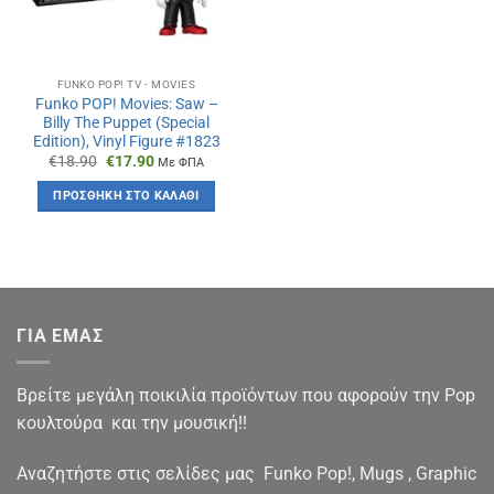
FUNKO POP! TV - MOVIES
Funko POP! Movies: Saw –
Billy The Puppet (Special
Edition), Vinyl Figure #1823
Original
Η
€
18.90
€
17.90
Με ΦΠΑ
price
τρέχουσα
was:
τιμή
ΠΡΟΣΘΉΚΗ ΣΤΟ ΚΑΛΆΘΙ
€18.90.
είναι:
€17.90.
ΓΙΑ ΕΜΑΣ
Βρείτε μεγάλη ποικιλία προϊόντων που αφορούν την Pop
κουλτούρα και την μουσική!!
Αναζητήστε στις σελίδες μας Funko Pop!, Mugs , Graphic