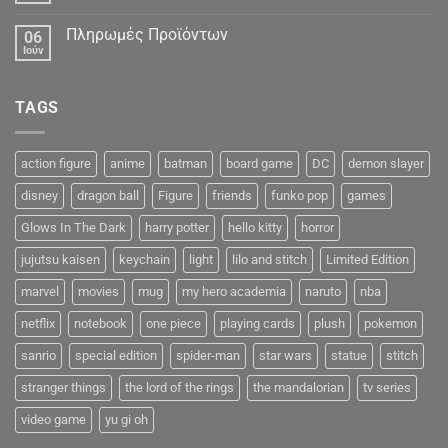
Πληρωμές Προϊόντων
06
Ιούν
TAGS
action figure
anime
batman
board game
DC
demon slayer
disney
dragon ball
Figure
friends
funko pop
games
Glows In The Dark
harry potter
hello kitty
horror
jujutsu kaisen
keychain
light
lilo and stitch
Limited Edition
marvel
movies
mug
my hero academia
naruto
nba
netflix
notebook
one piece
playing cards
plush
pokemon
sanrio
special edition
spider-man
star wars
statue
stitch
stranger things
the lord of the rings
the mandalorian
tv series
video game
yu gi oh