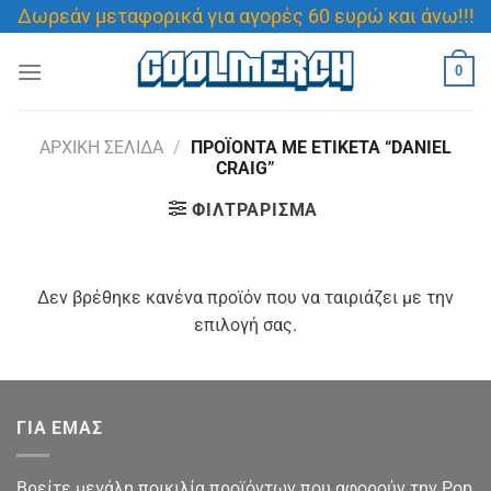
Μετάβαση
Δωρεάν μεταφορικά για αγορές 60 ευρώ και άνω!!!
στο
περιεχόμενο
0
ΑΡΧΙΚΉ ΣΕΛΊΔΑ
/
ΠΡΟΪΌΝΤΑ ΜΕ ΕΤΙΚΈΤΑ “DANIEL
CRAIG”
ΦΙΛΤΡΆΡΙΣΜΑ
Δεν βρέθηκε κανένα προϊόν που να ταιριάζει με την
επιλογή σας.
ΓΙΑ ΕΜΑΣ
Βρείτε μεγάλη ποικιλία προϊόντων που αφορούν την Pop