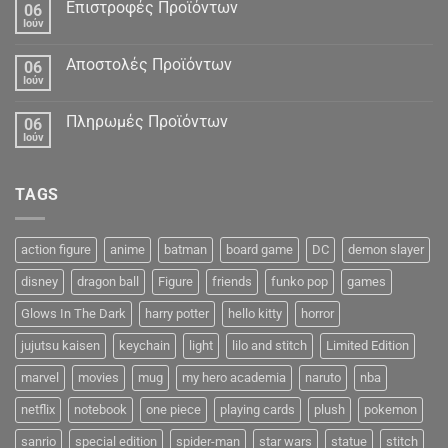
Δεδομένα
Επιστροφές Προϊόντων
06
Ιούν
Αποστολές Προϊόντων
06
Ιούν
Πληρωμές Προϊόντων
06
Ιούν
TAGS
action figure
anime
batman
board game
DC
demon slayer
disney
dragon ball
Figure
friends
funko pop
games
Glows In The Dark
harry potter
hello kitty
horror
jujutsu kaisen
keychain
light
lilo and stitch
Limited Edition
marvel
movies
mug
my hero academia
naruto
nba
netflix
notebook
one piece
playing cards
plush
pokemon
sanrio
special edition
spider-man
star wars
statue
stitch