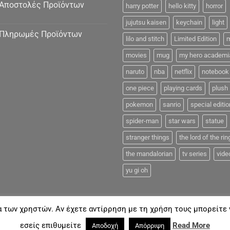
Αποστολές Προϊόντων
harry potter
hello kitty
horror
jujutsu kaisen
keychain
light
Πληρωμές Προϊόντων
lilo and stitch
Limited Edition
m
movies
mug
my hero academi
naruto
nba
netflix
notebook
one piece
playing cards
plush
pokemon
sanrio
special editio
spider-man
star wars
statue
stranger things
the lord of the rin
the mandalorian
tv series
vide
yu gi oh
α των χρηστών. Αν έχετε αντίρρηση με τη χρήση τους μπορείτε ν
FAQ
εσείς επιθυμείτε
Read More
Αποδοχή
Απόρριψη
18©
Coolmerch.gr