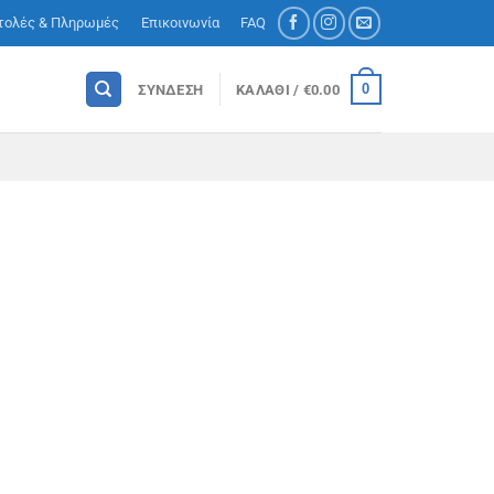
τολές & Πληρωμές
Επικοινωνία
FAQ
0
ΣΎΝΔΕΣΗ
ΚΑΛΆΘΙ /
€
0.00