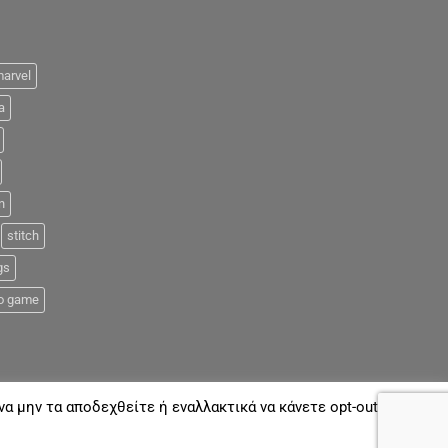
arvel
a
n
stitch
gs
o game
α μην τα αποδεχθείτε ή εναλλακτικά να κάνετε opt-out όποτε