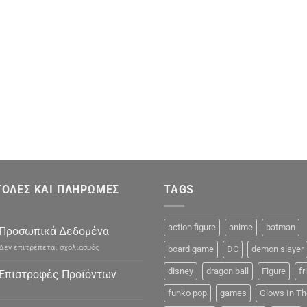
ΟΛΕΣ ΚΑΙ ΠΛΗΡΩΜΕΣ
TAGS
action figure
anime
batman
Προσωπικά Δεδομένα
στο
Δεν επιτρέπεται σχολιασμός
board game
DC
demon slayer
Προσωπικά
Δεδομένα
disney
dragon ball
Figure
fr
Επιστροφές Προϊόντων
funko pop
games
Glows In Th