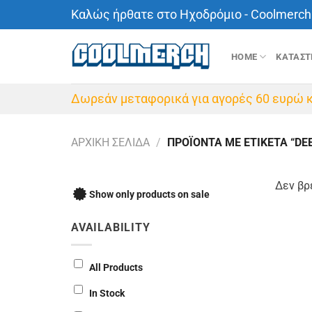
Μετάβαση
Καλώς ήρθατε στο Ηχοδρόμιο - Coolmerch 
στο
περιεχόμενο
HOME
ΚΑΤΑΣ
Δωρεάν μεταφορικά για αγορές 60 ευρώ κ
ΑΡΧΙΚΉ ΣΕΛΊΔΑ
/
ΠΡΟΪΌΝΤΑ ΜΕ ΕΤΙΚΈΤΑ “DEE
Δεν βρ
Show only products on sale
AVAILABILITY
All Products
In Stock