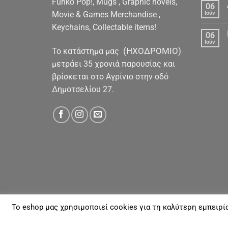
Funko Pop!, Mugs , Graphic novels,
06
Movie & Games Merchandise ,
Ιούν
Keychains, Collectable items!
06
Ιούν
(ΗΧΟΔΡΟΜΙΟ)
To κατάστημα μας
μετράει 35 χρονιά παρουσίας και
βρίσκεται στο Αγρίνιο στην οδό
Δημοτσελίου 27.
To eshop μας χρησιμοποιεί cookies για τη καλύτερη εμπειρί
ΓΙΑ ΕΜΆΣ
ΑΠΟΣΤΟΛΈΣ & ΠΛΗΡΩΜΈΣ
ΕΠΙΚΟΙΝΩΝΊΑ
Με την επιφύλαξη παντός νομίμου Δικαιώματος 20