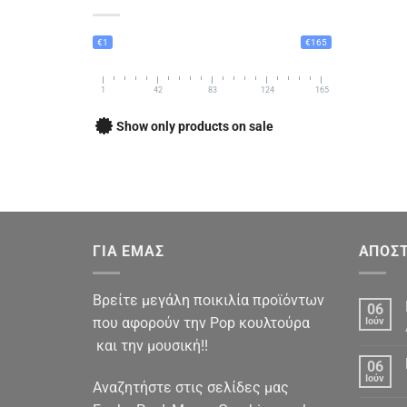
€1
€165
1
42
83
124
165
Show only products on sale
ΓΙΑ ΕΜΑΣ
ΑΠΟΣΤ
Βρείτε μεγάλη ποικιλία προϊόντων
06
που αφορούν την Pop κουλτούρα
Ιούν
και την μουσική!!
06
Ιούν
Αναζητήστε στις σελίδες μας