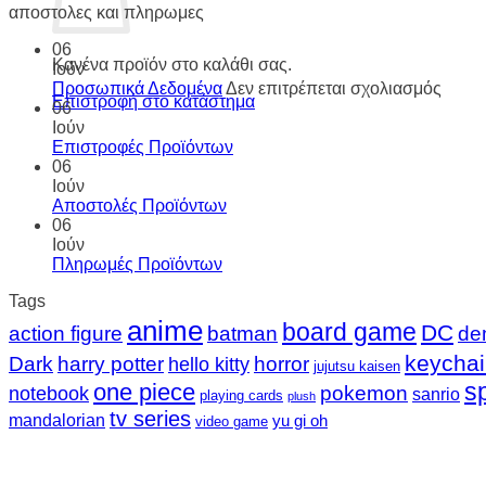
αποστολες και πληρωμες
06
Κανένα προϊόν στο καλάθι σας.
Ιούν
στο
Προσωπικά Δεδομένα
Δεν επιτρέπεται σχολιασμός
Επιστροφή στο κατάστημα
Προσ
06
Δεδο
Ιούν
Επιστροφές Προϊόντων
06
Ιούν
Αποστολές Προϊόντων
06
Ιούν
Πληρωμές Προϊόντων
Tags
anime
board game
DC
action figure
batman
de
keycha
Dark
harry potter
horror
hello kitty
jujutsu kaisen
sp
one piece
pokemon
notebook
sanrio
playing cards
plush
tv series
mandalorian
yu gi oh
video game