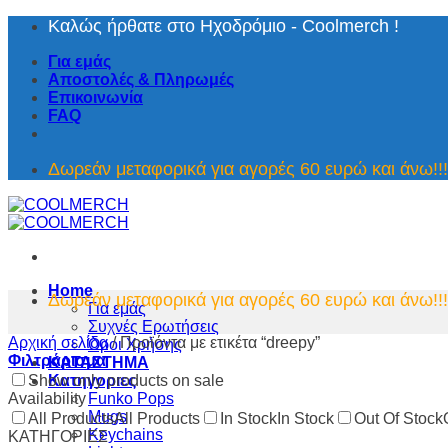
Μετάβαση
Καλώς ήρθατε στο Ηχοδρόμιο - Coolmerch !
στο
περιεχόμενο
Για εμάς
Αποστολές & Πληρωμές
Επικοινωνία
FAQ
Δωρεάν μεταφορικά για αγορές 60 ευρώ και άνω!!!
Home
Δωρεάν μεταφορικά για αγορές 60 ευρώ και άνω!!!
Για εμάς
Συχνές Ερωτήσεις
Αρχική σελίδα
/
Προϊόντα με ετικέτα “dreepy”
Όροι Χρήσης
Φιλτράρισμα
ΚΑΤΑΣΤΗΜΑ
Show only products on sale
Κατηγοριες
Availability
Funko Pops
Mugs
All Products
All Products
In Stock
In Stock
Out Of Stock
Keychains
ΚΑΤΗΓΟΡΙΕΣ