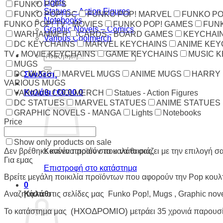
Lights
FUNKO POPS
Statues – Action Figures
FUNKO POP! DC
FUNKO POP! MARVEL
FUNKO PO
Notebooks
FUNKO POP! TV - MOVIES
FUNKO POP! GAMES
FUNK
Graphic Novels – Comics
WARHAMMER
CARDS - BOARD GAMES
KEYCHAI
Various Coolmerch
DC KEYCHAINS
MARVEL KEYCHAINS
ANIME KEY
TV - MOVIE KEYCHAINS
GAME KEYCHAINS
MUSIC 
Αναζήτηση
για:
MUGS
DC MUGS
MARVEL MUGS
ANIME MUGS
HARRY
Σύνδεση
VARIOUS MUGS
Καλάθι /
€
0.00
0
VARIOUS COOLMERCH
Statues - Action Figures
DC STATUES
MARVEL STATUES
ANIME STATUES
GRAPHIC NOVELS - MANGA
Lights
Notebooks
Price
Show only products on sale
Δεν βρέθηκε κανένα προϊόν που να ταιριάζει με την επιλογή σα
Κανένα προϊόν στο καλάθι σας.
Για εμας
Επιστροφή στο κατάστημα
Βρείτε μεγάλη ποικιλία προϊόντων που αφορούν την Pop κουλ
0
Αναζητήστε στις σελίδες μας Funko Pop!, Mugs , Graphic nov
Καλάθι
(ΗΧΟΔΡΟΜΙΟ)
To κατάστημα μας
μετράει 35 χρονιά παρουσί