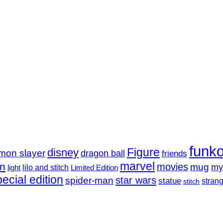
ωπικά
μένα
funk
Figure
disney
mon slayer
dragon ball
friends
marvel
in
movies
mug
my
lilo and stitch
light
Limited Edition
ecial edition
star wars
spider-man
statue
strang
stitch