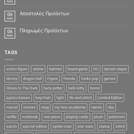
Ιούν
Αποστολές Προϊόντων
06
Ιούν
Πληρωμές Προϊόντων
06
Ιούν
TAGS
action figure
anime
batman
board game
DC
demon slayer
disney
dragon ball
Figure
friends
funko pop
games
Glows In The Dark
harry potter
hello kitty
horror
jujutsu kaisen
keychain
light
lilo and stitch
Limited Edition
marvel
movies
mug
my hero academia
naruto
nba
netflix
notebook
one piece
playing cards
plush
pokemon
sanrio
special edition
spider-man
star wars
statue
stitch