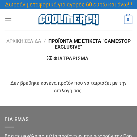
Μετάβαση
Δωρεάν μεταφορικά για αγορές 60 ευρώ και άνω!!!
στο
περιεχόμενο
0
ΑΡΧΙΚΉ ΣΕΛΊΔΑ
/
ΠΡΟΪΌΝΤΑ ΜΕ ΕΤΙΚΈΤΑ “GAMESTOP
EXCLUSIVE”
ΦΙΛΤΡΆΡΙΣΜΑ
Δεν βρέθηκε κανένα προϊόν που να ταιριάζει με την
επιλογή σας.
ΓΙΑ ΕΜΑΣ
Βρείτε μεγάλη ποικιλία προϊόντων που αφορούν την Pop