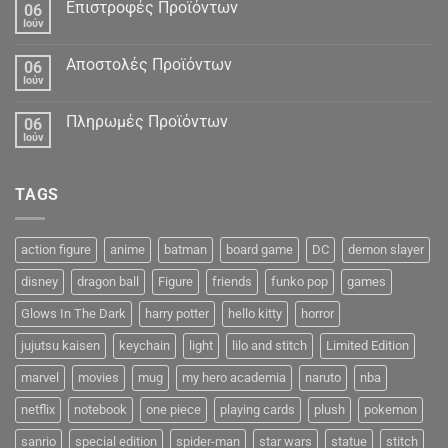
Δεδομένα
Επιστροφές Προϊόντων
06
Ιούν
Αποστολές Προϊόντων
06
Ιούν
Πληρωμές Προϊόντων
06
Ιούν
TAGS
action figure
anime
batman
board game
DC
demon slayer
disney
dragon ball
Figure
friends
funko pop
games
Glows In The Dark
harry potter
hello kitty
horror
jujutsu kaisen
keychain
light
lilo and stitch
Limited Edition
marvel
movies
mug
my hero academia
naruto
nba
netflix
notebook
one piece
playing cards
plush
pokemon
sanrio
special edition
spider-man
star wars
statue
stitch