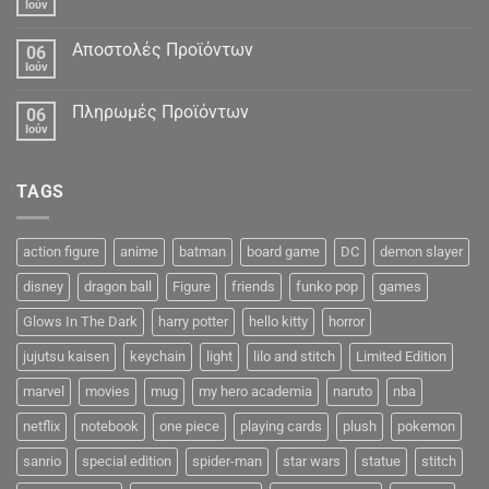
Ιούν
Αποστολές Προϊόντων
06
Ιούν
Πληρωμές Προϊόντων
06
Ιούν
TAGS
action figure
anime
batman
board game
DC
demon slayer
disney
dragon ball
Figure
friends
funko pop
games
Glows In The Dark
harry potter
hello kitty
horror
jujutsu kaisen
keychain
light
lilo and stitch
Limited Edition
marvel
movies
mug
my hero academia
naruto
nba
netflix
notebook
one piece
playing cards
plush
pokemon
sanrio
special edition
spider-man
star wars
statue
stitch