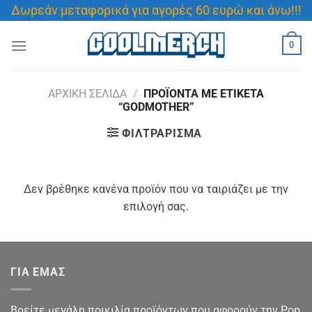
Μετάβαση
Δωρεάν μεταφορικά για αγορές 60 ευρώ και άνω!!!
στο
περιεχόμενο
0
ΑΡΧΙΚΉ ΣΕΛΊΔΑ
/
ΠΡΟΪΌΝΤΑ ΜΕ ΕΤΙΚΈΤΑ
“GODMOTHER”
ΦΙΛΤΡΆΡΙΣΜΑ
Δεν βρέθηκε κανένα προϊόν που να ταιριάζει με την
επιλογή σας.
ΓΙΑ ΕΜΑΣ
Βρείτε μεγάλη ποικιλία προϊόντων που αφορούν την Pop