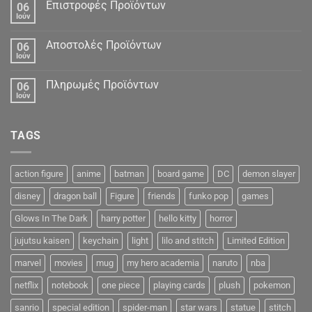
Δεδομένα
Επιστροφές Προϊόντων
06
Ιούν
Αποστολές Προϊόντων
06
Ιούν
Πληρωμές Προϊόντων
06
Ιούν
TAGS
action figure
anime
batman
board game
DC
demon slayer
disney
dragon ball
Figure
friends
funko pop
games
Glows In The Dark
harry potter
hello kitty
horror
jujutsu kaisen
keychain
light
lilo and stitch
Limited Edition
marvel
movies
mug
my hero academia
naruto
nba
netflix
notebook
one piece
playing cards
plush
pokemon
sanrio
special edition
spider-man
star wars
statue
stitch