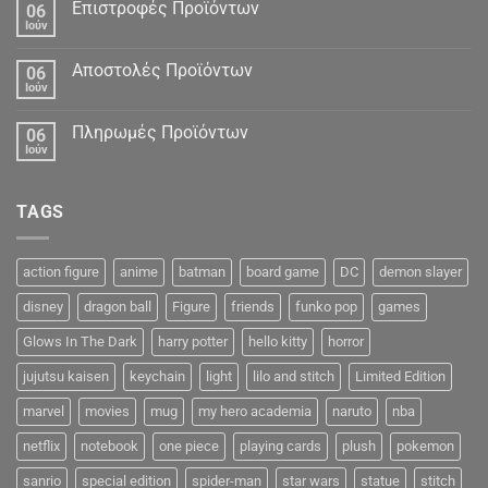
Δεδομένα
Επιστροφές Προϊόντων
06
Ιούν
Αποστολές Προϊόντων
06
Ιούν
Πληρωμές Προϊόντων
06
Ιούν
TAGS
action figure
anime
batman
board game
DC
demon slayer
disney
dragon ball
Figure
friends
funko pop
games
Glows In The Dark
harry potter
hello kitty
horror
jujutsu kaisen
keychain
light
lilo and stitch
Limited Edition
marvel
movies
mug
my hero academia
naruto
nba
netflix
notebook
one piece
playing cards
plush
pokemon
sanrio
special edition
spider-man
star wars
statue
stitch