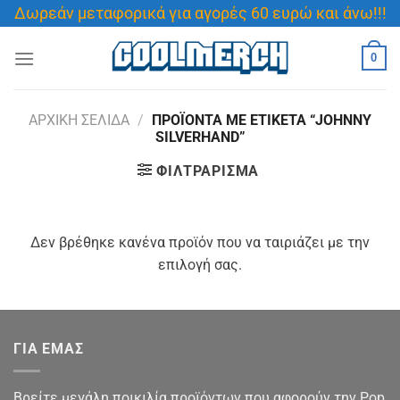
Μετάβαση
Δωρεάν μεταφορικά για αγορές 60 ευρώ και άνω!!!
στο
περιεχόμενο
0
ΑΡΧΙΚΉ ΣΕΛΊΔΑ
/
ΠΡΟΪΌΝΤΑ ΜΕ ΕΤΙΚΈΤΑ “JOHNNY
SILVERHAND”
ΦΙΛΤΡΆΡΙΣΜΑ
Δεν βρέθηκε κανένα προϊόν που να ταιριάζει με την
επιλογή σας.
ΓΙΑ ΕΜΑΣ
Βρείτε μεγάλη ποικιλία προϊόντων που αφορούν την Pop