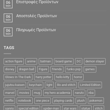
Δεδομένα
Επιστροφές Προϊόντων
06
Ιούν
Αποστολές Προϊόντων
06
Ιούν
Πληρωμές Προϊόντων
06
Ιούν
TAGS
action figure
anime
batman
board game
DC
demon slayer
disney
dragon ball
Figure
friends
funko pop
games
Glows In The Dark
harry potter
hello kitty
horror
jujutsu kaisen
keychain
light
lilo and stitch
Limited Edition
marvel
movies
mug
my hero academia
naruto
nba
netflix
notebook
one piece
playing cards
plush
pokemon
sanrio
special edition
spider-man
star wars
statue
stitch