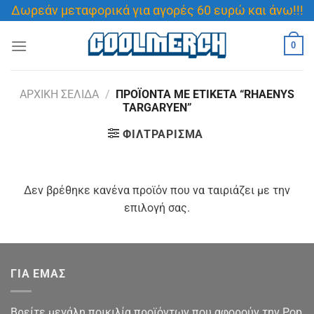
Μετάβαση
Δωρεάν μεταφορικά για αγορές 60 ευρώ και άνω!!!
στο
περιεχόμενο
0
ΑΡΧΙΚΉ ΣΕΛΊΔΑ
/
ΠΡΟΪΌΝΤΑ ΜΕ ΕΤΙΚΈΤΑ “RHAENYS
TARGARYEN”
ΦΙΛΤΡΆΡΙΣΜΑ
Δεν βρέθηκε κανένα προϊόν που να ταιριάζει με την
επιλογή σας.
ΓΙΑ ΕΜΑΣ
Βρείτε μεγάλη ποικιλία προϊόντων που αφορούν την Pop