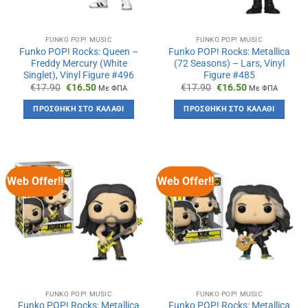
FUNKO POP! MUSIC
FUNKO POP! MUSIC
Funko POP! Rocks: Queen –
Funko POP! Rocks: Metallica
Freddy Mercury (White
(72 Seasons) – Lars, Vinyl
Singlet), Vinyl Figure #496
Figure #485
Original
Η
Original
Η
€
17.90
€
16.50
€
17.90
€
16.50
Με ΦΠΑ
Με ΦΠΑ
price
τρέχουσα
price
τρέχουσα
was:
τιμή
was:
τιμή
ΠΡΟΣΘΉΚΗ ΣΤΟ ΚΑΛΆΘΙ
ΠΡΟΣΘΉΚΗ ΣΤΟ ΚΑΛΆΘΙ
€17.90.
είναι:
€17.90.
είναι:
€16.50.
€16.50.
Web Offer!!
Web Offer!!
FUNKO POP! MUSIC
FUNKO POP! MUSIC
Funko POP! Rocks: Metallica
Funko POP! Rocks: Metallica