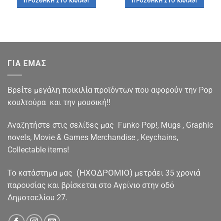
ΠΡΟΣΘΉΚΗ ΣΤΟ ΚΑΛΆΘΙ
ΠΡΟΣΘΉΚΗ ΣΤΟ ΚΑΛΆΘΙ
€17.90.
είναι:
€16.90.
είναι:
€16.90.
€15.90.
ΓΙΑ ΕΜΑΣ
Βρείτε μεγάλη ποικιλία προϊόντων που αφορούν την Pop
κουλτούρα και την μουσική!!
Αναζητήστε στις σελίδες μας Funko Pop!, Mugs , Graphic
novels, Movie & Games Merchandise , Keychains,
Collectable items!
(ΗΧΟΔΡΟΜΙΟ)
To κατάστημα μας
μετράει 35 χρονιά
παρουσίας και βρίσκεται στο Αγρίνιο στην οδό
Δημοτσελίου 27.