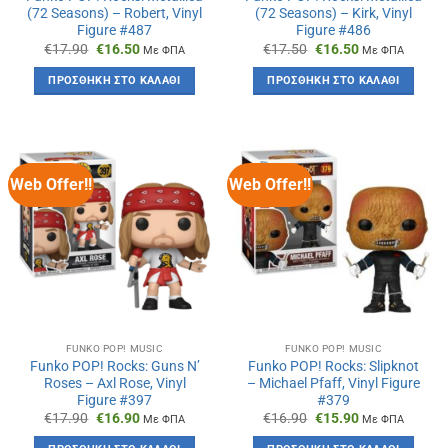
(72 Seasons) – Robert, Vinyl
(72 Seasons) – Kirk, Vinyl
Figure #487
Figure #486
Original
Η
Original
Η
€
17.90
€
16.50
€
17.50
€
16.50
Με ΦΠΑ
Με ΦΠΑ
price
τρέχουσα
price
τρέχουσα
was:
τιμή
was:
τιμή
ΠΡΟΣΘΉΚΗ ΣΤΟ ΚΑΛΆΘΙ
ΠΡΟΣΘΉΚΗ ΣΤΟ ΚΑΛΆΘΙ
€17.90.
είναι:
€17.50.
είναι:
€16.50.
€16.50.
Web Offer!!
Web Offer!!
FUNKO POP! MUSIC
FUNKO POP! MUSIC
Funko POP! Rocks: Guns N’
Funko POP! Rocks: Slipknot
Roses – Axl Rose, Vinyl
– Michael Pfaff, Vinyl Figure
Figure #397
#379
Original
Η
Original
Η
€
17.90
€
16.90
€
16.90
€
15.90
Με ΦΠΑ
Με ΦΠΑ
price
τρέχουσα
price
τρέχουσα
was:
τιμή
was:
τιμή