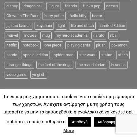
disney
dragon ball
Figure
friends
funko pop
games
Glows In The Dark
harry potter
hello kitty
horror
jujutsu kaisen
keychain
light
lilo and stitch
Limited Edition
marvel
movies
mug
my hero academia
naruto
nba
netflix
notebook
one piece
playing cards
plush
pokemon
sanrio
special edition
spider-man
star wars
statue
stitch
stranger things
the lord of the rings
the mandalorian
tv series
video game
yu gi oh
To eshop μας χρησιμοποιεί cookies για τη καλύτερη εμπειρία
των χρηστών. Αν έχετε αντίρρηση με τη χρήση τους
μπορείτε να μην τα αποδεχθείτε ή εναλλακτικά να κάνετε opt-
ΓΙΑ ΕΜΆΣ
ΑΠΟΣΤΟΛΈΣ & ΠΛΗΡΩΜΈΣ
ΕΠΙΚΟΙΝΩΝΊΑ
FAQ
out όποτε εσείς επιθυμείτε
Read
Αποδοχή
Απόρριψη
Με την επιφύλαξη παντός νομίμου Δικαιώματος 2018©
Coolmerch.gr
More