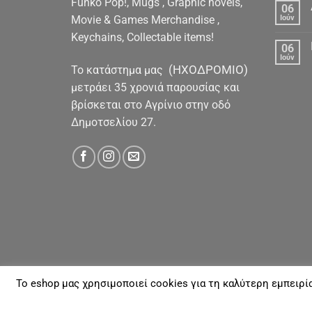
Funko Pop!, Mugs , Graphic novels,
06
Movie & Games Merchandise ,
Ιούν
Keychains, Collectable items!
06
Ιούν
(ΗΧΟΔΡΟΜΙΟ)
To κατάστημα μας
μετράει 35 χρονιά παρουσίας και
βρίσκεται στο Αγρίνιο στην οδό
Δημοτσελίου 27.
To eshop μας χρησιμοποιεί cookies για τη καλύτερη εμπειρί
ΓΙΑ ΕΜΆΣ
ΑΠΟΣΤΟΛΈΣ & ΠΛΗΡΩΜΈΣ
ΕΠΙΚΟΙΝΩΝΊΑ
Με την επιφύλαξη παντός νομίμου Δικαιώματος 20