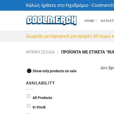
Μετάβαση
Καλώς ήρθατε στο Ηχοδρόμιο - Coolmerch 
στο
περιεχόμενο
HOME
ΚΑΤΑΣ
Δωρεάν μεταφορικά για αγορές 60 ευρώ κ
ΑΡΧΙΚΉ ΣΕΛΊΔΑ
/
ΠΡΟΪΌΝΤΑ ΜΕ ΕΤΙΚΈΤΑ “RUB
Δεν βρ
Show only products on sale
AVAILABILITY
All Products
In Stock