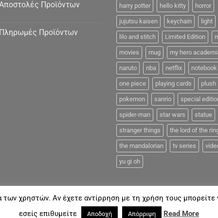
Αποστολές Προϊόντων
harry potter
hello kitty
horror
jujutsu kaisen
keychain
light
Πληρωμές Προϊόντων
lilo and stitch
Limited Edition
m
movies
mug
my hero academi
naruto
nba
netflix
notebook
one piece
playing cards
plush
pokemon
sanrio
special editio
spider-man
star wars
statue
stranger things
the lord of the rin
the mandalorian
tv series
vide
yu gi oh
α των χρηστών. Αν έχετε αντίρρηση με τη χρήση τους μπορείτε ν
FAQ
εσείς επιθυμείτε
Read More
Αποδοχή
Απόρριψη
18©
Coolmerch.gr