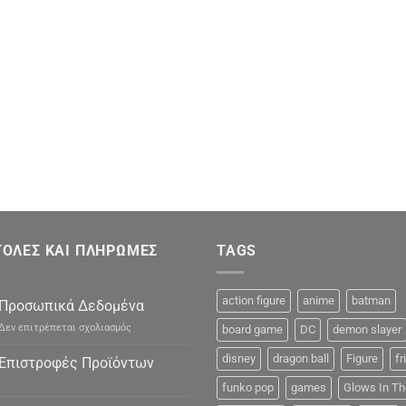
ΟΛΕΣ ΚΑΙ ΠΛΗΡΩΜΕΣ
TAGS
action figure
anime
batman
Προσωπικά Δεδομένα
στο
Δεν επιτρέπεται σχολιασμός
board game
DC
demon slayer
Προσωπικά
Δεδομένα
disney
dragon ball
Figure
fr
Επιστροφές Προϊόντων
funko pop
games
Glows In Th