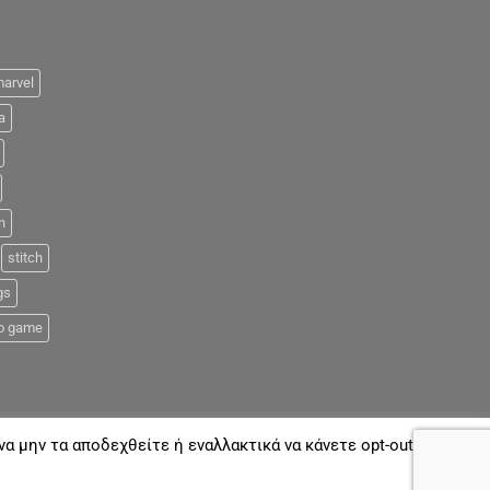
arvel
a
n
stitch
gs
o game
α μην τα αποδεχθείτε ή εναλλακτικά να κάνετε opt-out όποτε