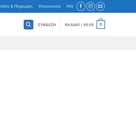
τολές & Πληρωμές
Επικοινωνία
FAQ
0
ΣΎΝΔΕΣΗ
ΚΑΛΆΘΙ /
€
0.00