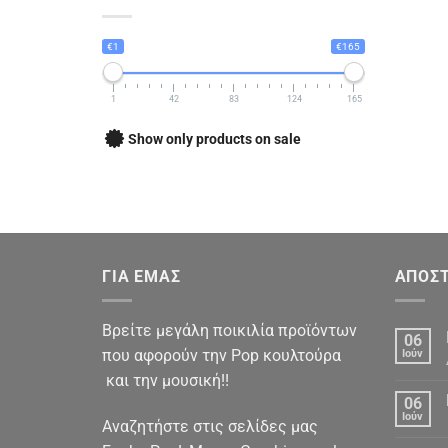
€1
€165
1
42
83
124
165
Show only products on sale
ΓΙΑ ΕΜΑΣ
ΑΠΟΣΤ
Βρείτε μεγάλη ποικιλία προϊόντων
06
που αφορούν την Pop κουλτούρα
Ιούν
και την μουσική!!
06
Ιούν
Αναζητήστε στις σελίδες μας