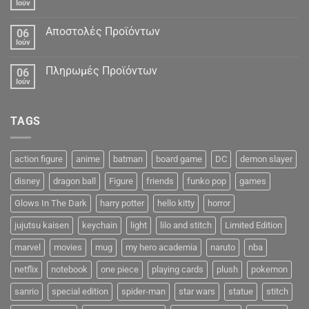
Ιούν
Αποστολές Προϊόντων
06
Ιούν
Πληρωμές Προϊόντων
06
Ιούν
TAGS
action figure
anime
batman
board game
DC
demon slayer
disney
dragon ball
Figure
friends
funko pop
games
Glows In The Dark
harry potter
hello kitty
horror
jujutsu kaisen
keychain
light
lilo and stitch
Limited Edition
marvel
movies
mug
my hero academia
naruto
nba
netflix
notebook
one piece
playing cards
plush
pokemon
sanrio
special edition
spider-man
star wars
statue
stitch