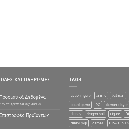
ΟΛΕΣ ΚΑΙ ΠΛΗΡΩΜΕΣ
TAGS
action figure
anime
batman
Προσωπικά Δεδομένα
στο
Δεν επιτρέπεται σχολιασμός
board game
DC
demon slayer
Προσωπικά
Δεδομένα
disney
dragon ball
Figure
fr
Επιστροφές Προϊόντων
funko pop
games
Glows In Th