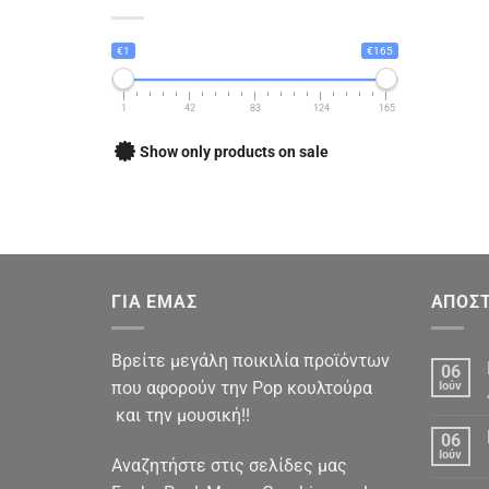
€1
€165
1
42
83
124
165
Show only products on sale
ΓΙΑ ΕΜΑΣ
ΑΠΟΣΤ
Βρείτε μεγάλη ποικιλία προϊόντων
06
που αφορούν την Pop κουλτούρα
Ιούν
και την μουσική!!
06
Ιούν
Αναζητήστε στις σελίδες μας