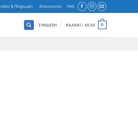
τολές & Πληρωμές
Επικοινωνία
FAQ
0
ΣΎΝΔΕΣΗ
ΚΑΛΆΘΙ /
€
0.00