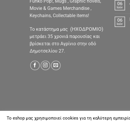
Funko Pop!, Mugs , Graphic novels,
06
Movie & Games Merchandise ,
Ιούν
Keychains, Collectable items!
06
Ιούν
(ΗΧΟΔΡΟΜΙΟ)
To κατάστημα μας
μετράει 35 χρονιά παρουσίας και
βρίσκεται στο Αγρίνιο στην οδό
Δημοτσελίου 27.
To eshop μας χρησιμοποιεί cookies για τη καλύτερη εμπειρί
ΓΙΑ ΕΜΆΣ
ΑΠΟΣΤΟΛΈΣ & ΠΛΗΡΩΜΈΣ
ΕΠΙΚΟΙΝΩΝΊΑ
Με την επιφύλαξη παντός νομίμου Δικαιώματος 20