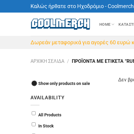
Μετάβαση
Καλώς ήρθατε στο Ηχοδρόμιο - Coolmerch 
στο
περιεχόμενο
HOME
ΚΑΤΑΣ
Δωρεάν μεταφορικά για αγορές 60 ευρώ κ
ΑΡΧΙΚΉ ΣΕΛΊΔΑ
/
ΠΡΟΪΌΝΤΑ ΜΕ ΕΤΙΚΈΤΑ “RU
Δεν βρ
Show only products on sale
AVAILABILITY
All Products
In Stock