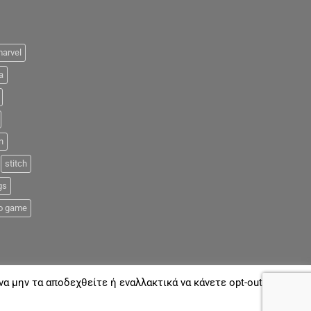
arvel
a
n
stitch
gs
o game
α μην τα αποδεχθείτε ή εναλλακτικά να κάνετε opt-out όποτε