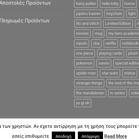
Αποστολές Προϊόντων
harry potter
hello kitty
horror
jujutsu kaisen
keychain
light
Πληρωμές Προϊόντων
lilo and stitch
Limited Edition
m
movies
mug
my hero academi
naruto
nba
netflix
notebook
one piece
playing cards
plush
pokemon
sanrio
special editio
spider-man
star wars
statue
stranger things
the lord of the rin
the mandalorian
tv series
vide
yu gi oh
α των χρηστών. Αν έχετε αντίρρηση με τη χρήση τους μπορείτε ν
FAQ
εσείς επιθυμείτε
Read More
Αποδοχή
Απόρριψη
18©
Coolmerch.gr