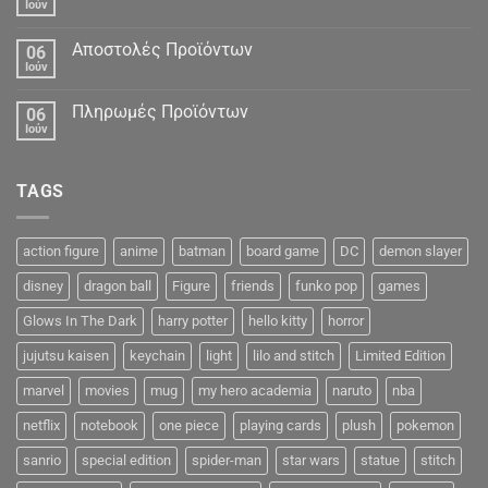
Ιούν
Αποστολές Προϊόντων
06
Ιούν
Πληρωμές Προϊόντων
06
Ιούν
TAGS
action figure
anime
batman
board game
DC
demon slayer
disney
dragon ball
Figure
friends
funko pop
games
Glows In The Dark
harry potter
hello kitty
horror
jujutsu kaisen
keychain
light
lilo and stitch
Limited Edition
marvel
movies
mug
my hero academia
naruto
nba
netflix
notebook
one piece
playing cards
plush
pokemon
sanrio
special edition
spider-man
star wars
statue
stitch