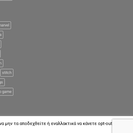
arvel
a
n
stitch
gs
o game
α μην τα αποδεχθείτε ή εναλλακτικά να κάνετε opt-out όποτε