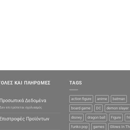
ΟΛΕΣ ΚΑΙ ΠΛΗΡΩΜΕΣ
TAGS
action figure
anime
batman
Προσωπικά Δεδομένα
στο
Δεν επιτρέπεται σχολιασμός
board game
DC
demon slayer
Προσωπικά
Δεδομένα
disney
dragon ball
Figure
fr
Επιστροφές Προϊόντων
funko pop
games
Glows In Th