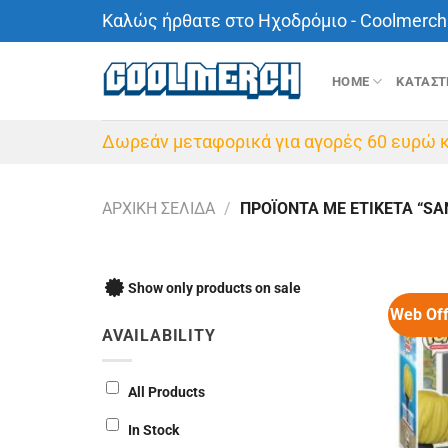
Μετάβαση
Καλώς ήρθατε στο Ηχοδρόμιο - Coolmerch 
στο
περιεχόμενο
HOME
ΚΑΤΑΣ
Δωρεάν μεταφορικά για αγορές 60 ευρώ κ
ΑΡΧΙΚΉ ΣΕΛΊΔΑ
/
ΠΡΟΪΌΝΤΑ ΜΕ ΕΤΙΚΈΤΑ “SA
Show only products on sale
Web Off
AVAILABILITY
All Products
In Stock