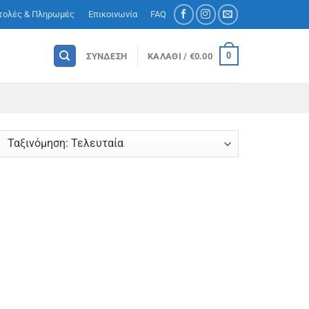
τολές & Πληρωμές
Επικοινωνία
FAQ
0
ΣΎΝΔΕΣΗ
ΚΑΛΆΘΙ /
€
0.00