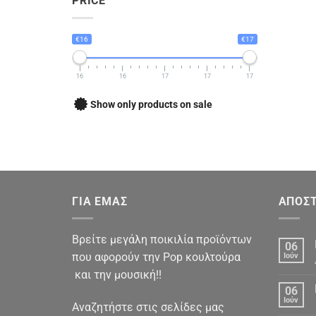
PRICE
€16
€17
16
16
17
17
17
Show only products on sale
ΓΙΑ ΕΜΑΣ
ΑΠΟΣΤ
Βρείτε μεγάλη ποικιλία προϊόντων
06
που αφορούν την Pop κουλτούρα
Ιούν
και την μουσική!!
06
Ιούν
Αναζητήστε στις σελίδες μας