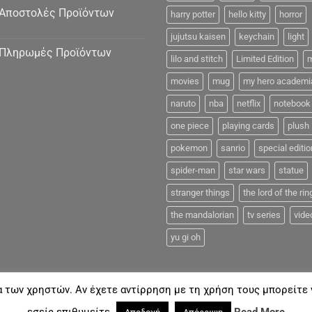
Αποστολές Προϊόντων
harry potter
hello kitty
horror
jujutsu kaisen
keychain
light
Πληρωμές Προϊόντων
lilo and stitch
Limited Edition
m
movies
mug
my hero academi
naruto
nba
netflix
notebook
one piece
playing cards
plush
pokemon
sanrio
special editio
spider-man
star wars
statue
stranger things
the lord of the rin
the mandalorian
tv series
vide
yu gi oh
α των χρηστών. Αν έχετε αντίρρηση με τη χρήση τους μπορείτε ν
FAQ