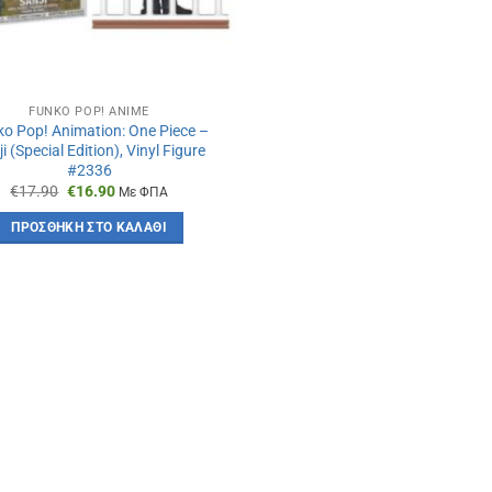
FUNKO POP! ANIME
o Pop! Animation: One Piece –
i (Special Edition), Vinyl Figure
#2336
Original
Η
€
17.90
€
16.90
Με ΦΠΑ
price
τρέχουσα
was:
τιμή
ΠΡΟΣΘΉΚΗ ΣΤΟ ΚΑΛΆΘΙ
€17.90.
είναι:
€16.90.