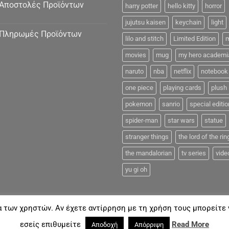
Αποστολές Προϊόντων
harry potter
hello kitty
horror
jujutsu kaisen
keychain
light
Πληρωμές Προϊόντων
lilo and stitch
Limited Edition
m
movies
mug
my hero academi
naruto
nba
netflix
notebook
one piece
playing cards
plush
pokemon
sanrio
special editio
spider-man
star wars
statue
stranger things
the lord of the rin
the mandalorian
tv series
vide
yu gi oh
α των χρηστών. Αν έχετε αντίρρηση με τη χρήση τους μπορείτε ν
FAQ
εσείς επιθυμείτε
Read More
Αποδοχή
Απόρριψη
18©
Coolmerch.gr