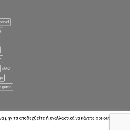
arvel
a
n
stitch
gs
o game
α μην τα αποδεχθείτε ή εναλλακτικά να κάνετε opt-out όποτε