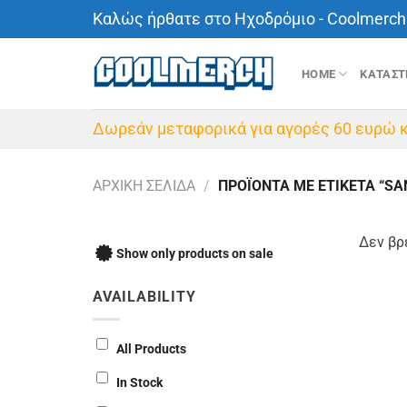
Μετάβαση
Καλώς ήρθατε στο Ηχοδρόμιο - Coolmerch 
στο
περιεχόμενο
HOME
ΚΑΤΑΣ
Δωρεάν μεταφορικά για αγορές 60 ευρώ κ
ΑΡΧΙΚΉ ΣΕΛΊΔΑ
/
ΠΡΟΪΌΝΤΑ ΜΕ ΕΤΙΚΈΤΑ “SA
Δεν βρ
Show only products on sale
AVAILABILITY
All Products
In Stock