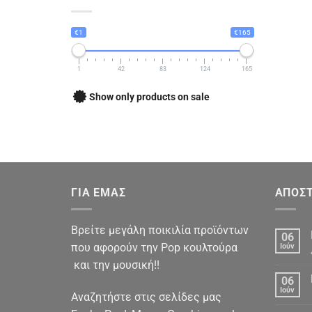
€1
€165
1
42
83
124
165
Show only products on sale
ΓΙΑ ΕΜΑΣ
ΑΠΟΣΤ
Βρείτε μεγάλη ποικιλία προϊόντων
06
που αφορούν την Pop κουλτούρα
Ιούν
και την μουσική!!
06
Ιούν
Αναζητήστε στις σελίδες μας