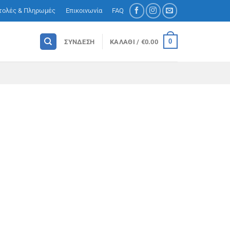
τολές & Πληρωμές
Επικοινωνία
FAQ
0
ΣΎΝΔΕΣΗ
ΚΑΛΆΘΙ /
€
0.00