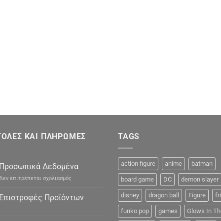
ΟΛΕΣ ΚΑΙ ΠΛΗΡΩΜΕΣ
TAGS
action figure
anime
batman
Προσωπικά Δεδομένα
στο
Δεν επιτρέπεται σχολιασμός
board game
DC
demon slayer
Προσωπικά
Δεδομένα
disney
dragon ball
Figure
fr
Επιστροφές Προϊόντων
funko pop
games
Glows In Th