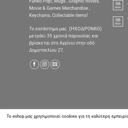
Funko Pop!, Mugs , Graphic novels,
06
Movie & Games Merchandise ,
Ιούν
Keychains, Collectable items!
06
Ιούν
(ΗΧΟΔΡΟΜΙΟ)
To κατάστημα μας
μετράει 35 χρονιά παρουσίας και
βρίσκεται στο Αγρίνιο στην οδό
Δημοτσελίου 27.
To eshop μας χρησιμοποιεί cookies για τη καλύτερη εμπειρί
ΓΙΑ ΕΜΆΣ
ΑΠΟΣΤΟΛΈΣ & ΠΛΗΡΩΜΈΣ
ΕΠΙΚΟΙΝΩΝΊΑ
Με την επιφύλαξη παντός νομίμου Δικαιώματος 20