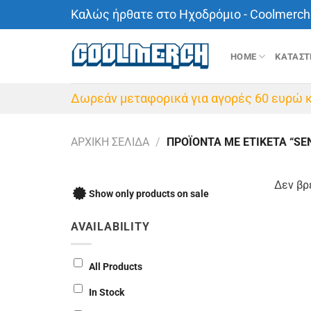
Μετάβαση
Καλώς ήρθατε στο Ηχοδρόμιο - Coolmerch 
στο
περιεχόμενο
HOME
ΚΑΤΑΣ
Δωρεάν μεταφορικά για αγορές 60 ευρώ κ
ΑΡΧΙΚΉ ΣΕΛΊΔΑ
/
ΠΡΟΪΌΝΤΑ ΜΕ ΕΤΙΚΈΤΑ “SE
Δεν βρ
Show only products on sale
AVAILABILITY
All Products
In Stock