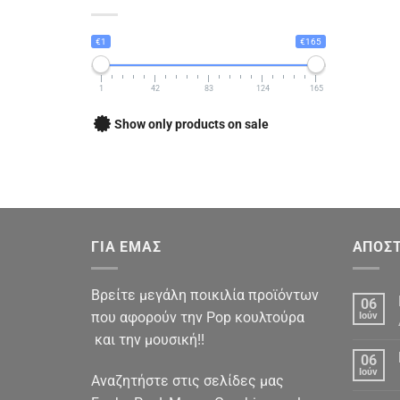
€1
€165
1
42
83
124
165
Show only products on sale
ΓΙΑ ΕΜΑΣ
ΑΠΟΣΤ
Βρείτε μεγάλη ποικιλία προϊόντων
06
που αφορούν την Pop κουλτούρα
Ιούν
και την μουσική!!
06
Ιούν
Αναζητήστε στις σελίδες μας