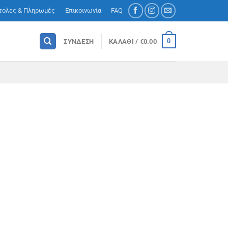
τολές & Πληρωμές
Επικοινωνία
FAQ
0
ΣΎΝΔΕΣΗ
ΚΑΛΆΘΙ /
€
0.00