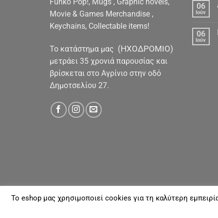
Funko Pop!, Mugs , Graphic novels,
06
Movie & Games Merchandise ,
Ιούν
Keychains, Collectable items!
06
Ιούν
(ΗΧΟΔΡΟΜΙΟ)
To κατάστημα μας
μετράει 35 χρονιά παρουσίας και
βρίσκεται στο Αγρίνιο στην οδό
Δημοτσελίου 27.
To eshop μας χρησιμοποιεί cookies για τη καλύτερη εμπειρί
ΓΙΑ ΕΜΆΣ
ΑΠΟΣΤΟΛΈΣ & ΠΛΗΡΩΜΈΣ
ΕΠΙΚΟΙΝΩΝΊΑ
Με την επιφύλαξη παντός νομίμου Δικαιώματος 20