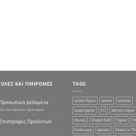
ΟΛΕΣ ΚΑΙ ΠΛΗΡΩΜΕΣ
TAGS
action figure
anime
batman
Προσωπικά Δεδομένα
στο
Δεν επιτρέπεται σχολιασμός
board game
DC
demon slayer
Προσωπικά
Δεδομένα
disney
dragon ball
Figure
fr
Επιστροφές Προϊόντων
funko pop
games
Glows In Th