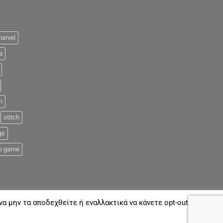
arvel
a
n
stitch
gs
o game
α μην τα αποδεχθείτε ή εναλλακτικά να κάνετε opt-out όποτε