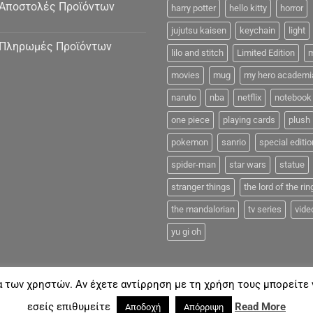
Αποστολές Προϊόντων
harry potter
hello kitty
horror
jujutsu kaisen
keychain
light
Πληρωμές Προϊόντων
lilo and stitch
Limited Edition
m
movies
mug
my hero academi
naruto
nba
netflix
notebook
one piece
playing cards
plush
pokemon
sanrio
special editio
spider-man
star wars
statue
stranger things
the lord of the rin
the mandalorian
tv series
vide
yu gi oh
α των χρηστών. Αν έχετε αντίρρηση με τη χρήση τους μπορείτε ν
FAQ
εσείς επιθυμείτε
Read More
Αποδοχή
Απόρριψη
18©
Coolmerch.gr