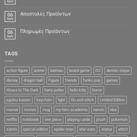
Ιούν
Αποστολές Προϊόντων
06
Ιούν
Πληρωμές Προϊόντων
06
Ιούν
TAGS
action figure
anime
batman
board game
DC
demon slayer
disney
dragon ball
Figure
friends
funko pop
games
Glows In The Dark
harry potter
hello kitty
horror
jujutsu kaisen
keychain
light
lilo and stitch
Limited Edition
marvel
movies
mug
my hero academia
naruto
nba
netflix
notebook
one piece
playing cards
plush
pokemon
sanrio
special edition
spider-man
star wars
statue
stitch