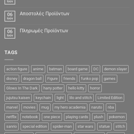
Ιούν
Αποστολές Προϊόντων
06
Ιούν
Πληρωμές Προϊόντων
06
Ιούν
TAGS
action figure
anime
batman
board game
DC
demon slayer
disney
dragon ball
Figure
friends
funko pop
games
Glows In The Dark
harry potter
hello kitty
horror
jujutsu kaisen
keychain
light
lilo and stitch
Limited Edition
marvel
movies
mug
my hero academia
naruto
nba
netflix
notebook
one piece
playing cards
plush
pokemon
sanrio
special edition
spider-man
star wars
statue
stitch