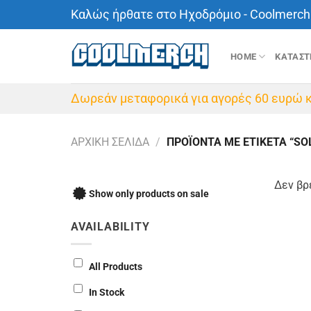
Μετάβαση
Καλώς ήρθατε στο Ηχοδρόμιο - Coolmerch 
στο
περιεχόμενο
HOME
ΚΑΤΑΣ
Δωρεάν μεταφορικά για αγορές 60 ευρώ κ
ΑΡΧΙΚΉ ΣΕΛΊΔΑ
/
ΠΡΟΪΌΝΤΑ ΜΕ ΕΤΙΚΈΤΑ “SO
Δεν βρ
Show only products on sale
AVAILABILITY
All Products
In Stock