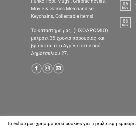
Funko Pop!, Mugs , Graphic novels,
06
Movie & Games Merchandise ,
Ιούν
Keychains, Collectable items!
06
Ιούν
(ΗΧΟΔΡΟΜΙΟ)
To κατάστημα μας
μετράει 35 χρονιά παρουσίας και
βρίσκεται στο Αγρίνιο στην οδό
Δημοτσελίου 27.
To eshop μας χρησιμοποιεί cookies για τη καλύτερη εμπειρί
ΓΙΑ ΕΜΆΣ
ΑΠΟΣΤΟΛΈΣ & ΠΛΗΡΩΜΈΣ
ΕΠΙΚΟΙΝΩΝΊΑ
Με την επιφύλαξη παντός νομίμου Δικαιώματος 20