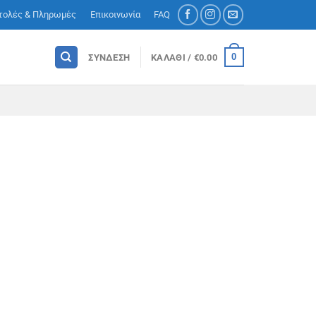
τολές & Πληρωμές
Επικοινωνία
FAQ
0
ΣΎΝΔΕΣΗ
ΚΑΛΆΘΙ /
€
0.00