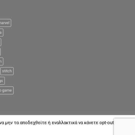
arvel
a
n
stitch
gs
o game
α μην τα αποδεχθείτε ή εναλλακτικά να κάνετε opt-out όποτε