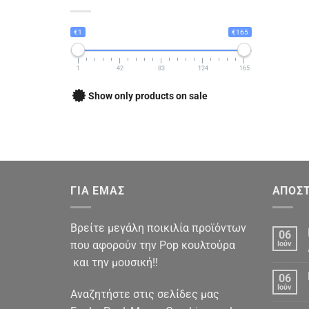
€1
€165
1
42
83
124
165
Show only products on sale
ΓΙΑ ΕΜΑΣ
ΑΠΟΣΤ
Βρείτε μεγάλη ποικιλία προϊόντων
06
που αφορούν την Pop κουλτούρα
Ιούν
και την μουσική!!
06
Ιούν
Αναζητήστε στις σελίδες μας