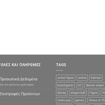
ΟΛΕΣ ΚΑΙ ΠΛΗΡΩΜΕΣ
TAGS
action figure
anime
batman
Προσωπικά Δεδομένα
στο
Δεν επιτρέπεται σχολιασμός
board game
DC
demon slayer
Προσωπικά
Δεδομένα
disney
dragon ball
Figure
fr
Επιστροφές Προϊόντων
funko pop
games
Glows In Th