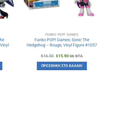
FUNKO POP! GAMES
the
Funko POP! Games: Sonic The
Vinyl
Hedgehog – Rouge, Vinyl Figure #1057
Original
Η
€
16.90
€
15.90
Με ΦΠΑ
σα
price
τρέχουσα
was:
τιμή
ΠΡΟΣΘΉΚΗ ΣΤΟ ΚΑΛΆΘΙ
€16.90.
είναι:
€15.90.