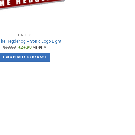
LIGHTS
The Hegdehog – Sonic Logo Light
Original
Η
€
30.00
€
24.90
Με ΦΠΑ
price
τρέχουσα
was:
τιμή
ΠΡΟΣΘΉΚΗ ΣΤΟ ΚΑΛΆΘΙ
€30.00.
είναι:
€24.90.