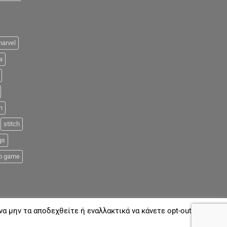
arvel
a
n
stitch
gs
o game
α μην τα αποδεχθείτε ή εναλλακτικά να κάνετε opt-out όποτε