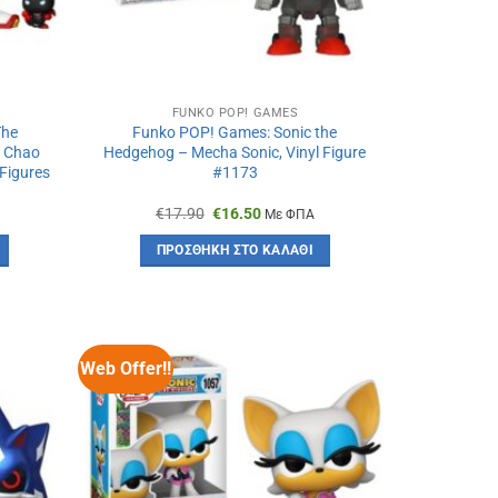
FUNKO POP! GAMES
The
Funko POP! Games: Sonic the
k Chao
Hedgehog – Mecha Sonic, Vinyl Figure
 Figures
#1173
Original
Η
€
17.90
€
16.50
Με ΦΠΑ
σα
price
τρέχουσα
was:
τιμή
ΠΡΟΣΘΉΚΗ ΣΤΟ ΚΑΛΆΘΙ
€17.90.
είναι:
€16.50.
Web Offer!!