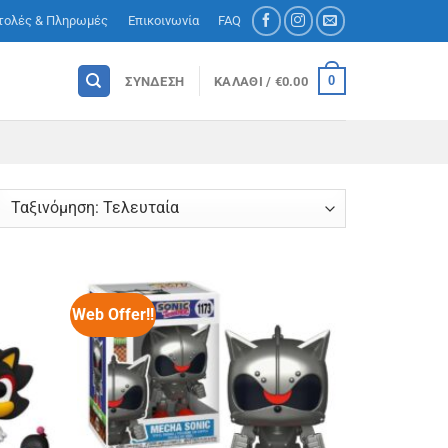
τολές & Πληρωμές
Επικοινωνία
FAQ
0
ΣΎΝΔΕΣΗ
ΚΑΛΆΘΙ /
€
0.00
rted
est
Web Offer!!