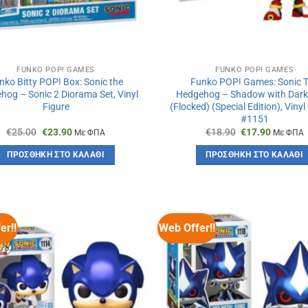
FUNKO POP! GAMES
FUNKO POP! GAMES
nko Bitty POP! Box: Sonic the
Funko POP! Games: Sonic 
hog – Sonic 2 Diorama Set, Vinyl
Hedgehog – Shadow with Dar
Figure
(Flocked) (Special Edition), Vinyl
#1151
Original
Η
Original
Η
€
25.00
€
23.90
€
18.90
€
17.90
Με ΦΠΑ
Με ΦΠΑ
price
τρέχουσα
price
τρέχου
was:
τιμή
was:
τιμή
ΠΡΟΣΘΉΚΗ ΣΤΟ ΚΑΛΆΘΙ
ΠΡΟΣΘΉΚΗ ΣΤΟ ΚΑΛΆΘΙ
€25.00.
είναι:
€18.90.
είναι:
€23.90.
€17.90.
er!!
Web Offer!!