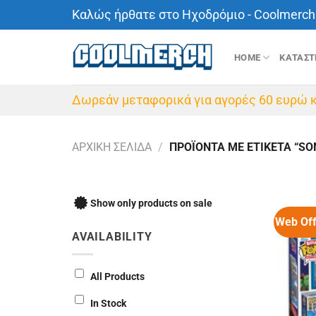
Μετάβαση
Καλώς ήρθατε στο Ηχοδρόμιο - Coolmerch 
στο
περιεχόμενο
HOME
ΚΑΤΑΣ
Δωρεάν μεταφορικά για αγορές 60 ευρώ κ
ΑΡΧΙΚΉ ΣΕΛΊΔΑ
/
ΠΡΟΪΌΝΤΑ ΜΕ ΕΤΙΚΈΤΑ “SO
Show only products on sale
Web Off
AVAILABILITY
All Products
In Stock