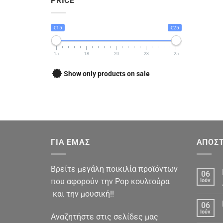
PRICE
€15
€25
15
18
20
23
25
Show only products on sale
ΓΙΑ ΕΜΑΣ
ΑΠΟΣΤ
Βρείτε μεγάλη ποικιλία προϊόντων
06
που αφορούν την Pop κουλτούρα
Ιούν
και την μουσική!!
06
Ιούν
Αναζητήστε στις σελίδες μας