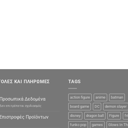
ΟΛΕΣ ΚΑΙ ΠΛΗΡΩΜΕΣ
TAGS
action figure
anime
batman
Προσωπικά Δεδομένα
στο
Δεν επιτρέπεται σχολιασμός
board game
DC
demon slayer
Προσωπικά
Δεδομένα
disney
dragon ball
Figure
fr
Επιστροφές Προϊόντων
funko pop
games
Glows In Th