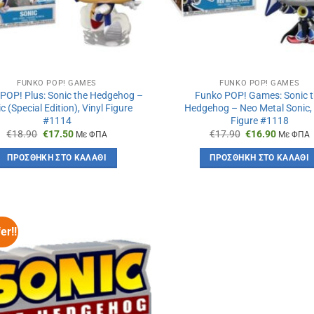
FUNKO POP! GAMES
FUNKO POP! GAMES
POP! Plus: Sonic the Hedgehog –
Funko POP! Games: Sonic 
c (Special Edition), Vinyl Figure
Hedgehog – Neo Metal Sonic, 
#1114
Figure #1118
Original
Η
Original
Η
€
18.90
€
17.50
€
17.90
€
16.90
Με ΦΠΑ
Με ΦΠΑ
price
τρέχουσα
price
τρέχου
was:
τιμή
was:
τιμή
ΠΡΟΣΘΉΚΗ ΣΤΟ ΚΑΛΆΘΙ
ΠΡΟΣΘΉΚΗ ΣΤΟ ΚΑΛΆΘΙ
€18.90.
είναι:
€17.90.
είναι:
€17.50.
€16.90.
er!!