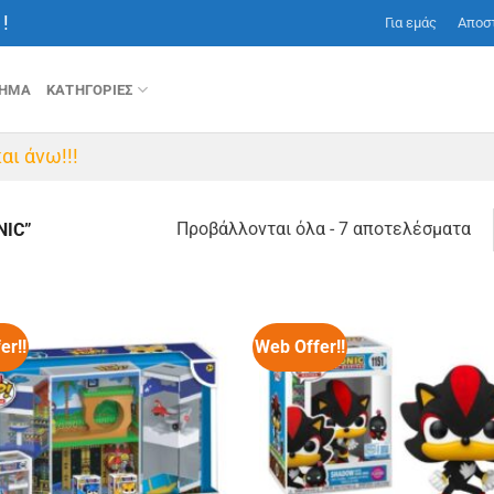
!
Για εμάς
Αποσ
ΤΗΜΑ
ΚΑΤΗΓΟΡΙΕΣ
αι άνω!!!
So
Προβάλλονται όλα - 7 αποτελέσματα
NIC”
by
lat
er!!
Web Offer!!