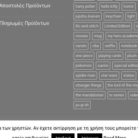
Αποστολές Προϊόντων
harry potter
hello kitty
horror
jujutsu kaisen
keychain
light
Πληρωμές Προϊόντων
lilo and stitch
Limited Edition
m
movies
mug
my hero academi
naruto
nba
netflix
notebook
one piece
playing cards
plush
pokemon
sanrio
special editio
spider-man
star wars
statue
stranger things
the lord of the rin
the mandalorian
tv series
vide
yu gi oh
α των χρηστών. Αν έχετε αντίρρηση με τη χρήση τους μπορείτε ν
FAQ