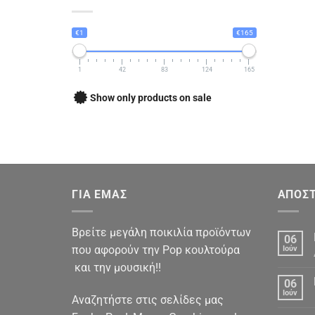
€1
€165
1
42
83
124
165
Show only products on sale
ΓΙΑ ΕΜΑΣ
ΑΠΟΣΤ
Βρείτε μεγάλη ποικιλία προϊόντων
06
που αφορούν την Pop κουλτούρα
Ιούν
και την μουσική!!
06
Ιούν
Αναζητήστε στις σελίδες μας