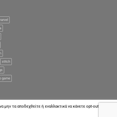
arvel
a
n
stitch
gs
o game
α μην τα αποδεχθείτε ή εναλλακτικά να κάνετε opt-out όποτε