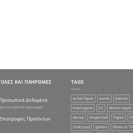
ΟΛΕΣ ΚΑΙ ΠΛΗΡΩΜΕΣ
TAGS
action figure
anime
batman
Προσωπικά Δεδομένα
στο
Δεν επιτρέπεται σχολιασμός
board game
DC
demon slayer
Προσωπικά
Δεδομένα
disney
dragon ball
Figure
fr
Επιστροφές Προϊόντων
funko pop
games
Glows In Th