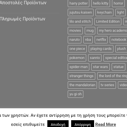
Αποστολές Προϊόντων
harry potter
hello kitty
horror
jujutsu kaisen
keychain
light
Πληρωμές Προϊόντων
lilo and stitch
Limited Edition
m
movies
mug
my hero academi
naruto
nba
netflix
notebook
one piece
playing cards
plush
pokemon
sanrio
special editio
spider-man
star wars
statue
stranger things
the lord of the rin
the mandalorian
tv series
vide
yu gi oh
α των χρηστών. Αν έχετε αντίρρηση με τη χρήση τους μπορείτε ν
FAQ
εσείς επιθυμείτε
Read More
Αποδοχή
Απόρριψη
18©
Coolmerch.gr