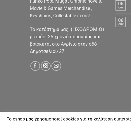
Funko Pop!, Mugs , Graphic novels,
06
Movie & Games Merchandise ,
Ιούν
Keychains, Collectable items!
06
Ιούν
(ΗΧΟΔΡΟΜΙΟ)
To κατάστημα μας
μετράει 35 χρονιά παρουσίας και
βρίσκεται στο Αγρίνιο στην οδό
Δημοτσελίου 27.
To eshop μας χρησιμοποιεί cookies για τη καλύτερη εμπειρί
ΓΙΑ ΕΜΆΣ
ΑΠΟΣΤΟΛΈΣ & ΠΛΗΡΩΜΈΣ
ΕΠΙΚΟΙΝΩΝΊΑ
Με την επιφύλαξη παντός νομίμου Δικαιώματος 20