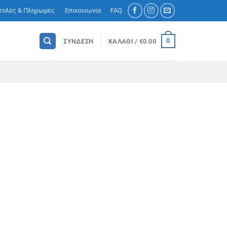
τολές & Πληρωμές
Επικοινωνία
FAQ
0
ΣΎΝΔΕΣΗ
ΚΑΛΆΘΙ /
€
0.00