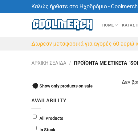
Μετάβαση
Καλώς ήρθατε στο Ηχοδρόμιο - Coolmerch 
στο
περιεχόμενο
HOME
ΚΑΤΑΣ
Δωρεάν μεταφορικά για αγορές 60 ευρώ κ
ΑΡΧΙΚΉ ΣΕΛΊΔΑ
/
ΠΡΟΪΌΝΤΑ ΜΕ ΕΤΙΚΈΤΑ “SO
Δεν βρ
Show only products on sale
AVAILABILITY
All Products
In Stock