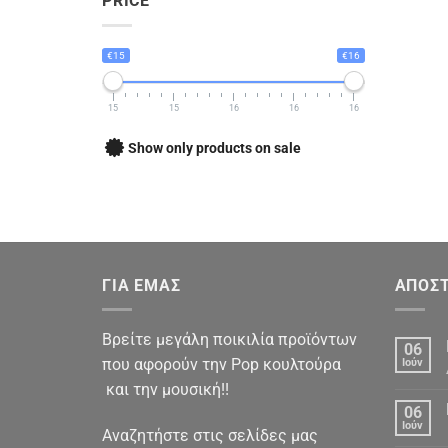
PRICE
€15
€16
15
15
16
16
16
Show only products on sale
ΓΙΑ ΕΜΑΣ
ΑΠΟΣΤ
Βρείτε μεγάλη ποικιλία προϊόντων
06
που αφορούν την Pop κουλτούρα
Ιούν
και την μουσική!!
06
Ιούν
Αναζητήστε στις σελίδες μας