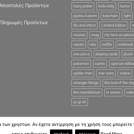
Αποστολές Προϊόντων
harry potter
hello kitty
horror
jujutsu kaisen
keychain
light
Πληρωμές Προϊόντων
lilo and stitch
Limited Edition
m
movies
mug
my hero academi
naruto
nba
netflix
notebook
one piece
playing cards
plush
pokemon
sanrio
special editio
spider-man
star wars
statue
stranger things
the lord of the rin
the mandalorian
tv series
vide
yu gi oh
α των χρηστών. Αν έχετε αντίρρηση με τη χρήση τους μπορείτε ν
FAQ