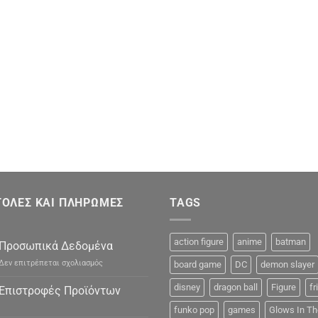
ΟΛΕΣ ΚΑΙ ΠΛΗΡΩΜΕΣ
TAGS
action figure
anime
batman
Προσωπικά Δεδομένα
στο
Δεν επιτρέπεται σχολιασμός
board game
DC
demon slayer
Προσωπικά
Δεδομένα
disney
dragon ball
Figure
fr
Επιστροφές Προϊόντων
funko pop
games
Glows In Th