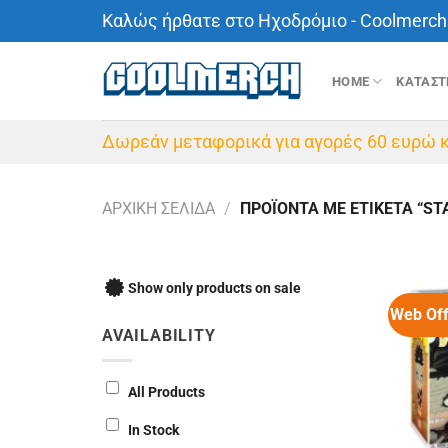
Μετάβαση
Καλώς ήρθατε στο Ηχοδρόμιο - Coolmerch 
στο
περιεχόμενο
HOME
ΚΑΤΑΣ
Δωρεάν μεταφορικά για αγορές 60 ευρώ κ
ΑΡΧΙΚΉ ΣΕΛΊΔΑ
/
ΠΡΟΪΌΝΤΑ ΜΕ ΕΤΙΚΈΤΑ “ST
Show only products on sale
Web Off
AVAILABILITY
All Products
In Stock