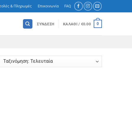
τολές & Πληρωμές
Επικοινωνία
FAQ
0
ΣΎΝΔΕΣΗ
ΚΑΛΆΘΙ /
€
0.00