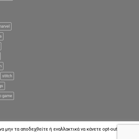
arvel
a
n
stitch
gs
o game
α μην τα αποδεχθείτε ή εναλλακτικά να κάνετε opt-out όποτε