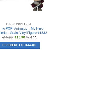
FUNKO POP! ANIME
nko POP! Animation: My Hero
mia – Stain, Vinyl Figure #1832
Original
Η
€
16.90
€
15.90
Με ΦΠΑ
price
τρέχουσα
was:
τιμή
ΠΡΟΣΘΉΚΗ ΣΤΟ ΚΑΛΆΘΙ
€16.90.
είναι:
€15.90.