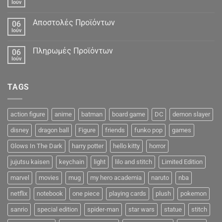
Ιούν
Αποστολές Προϊόντων
06
Ιούν
Πληρωμές Προϊόντων
06
Ιούν
TAGS
action figure
anime
batman
board game
DC
demon slayer
disney
dragon ball
Figure
friends
funko pop
games
Glows In The Dark
harry potter
hello kitty
horror
jujutsu kaisen
keychain
light
lilo and stitch
Limited Edition
marvel
movies
mug
my hero academia
naruto
nba
netflix
notebook
one piece
playing cards
plush
pokemon
sanrio
special edition
spider-man
star wars
statue
stitch