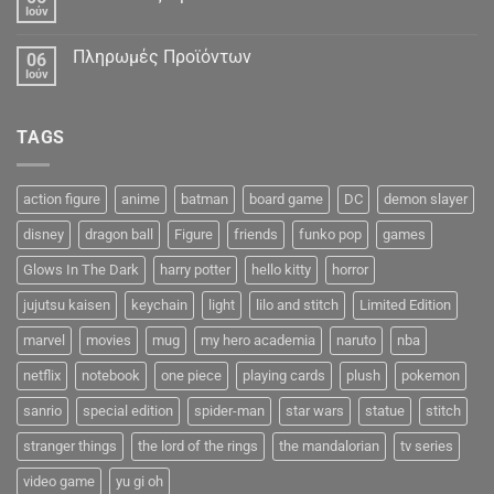
Ιούν
Πληρωμές Προϊόντων
06
Ιούν
TAGS
action figure
anime
batman
board game
DC
demon slayer
disney
dragon ball
Figure
friends
funko pop
games
Glows In The Dark
harry potter
hello kitty
horror
jujutsu kaisen
keychain
light
lilo and stitch
Limited Edition
marvel
movies
mug
my hero academia
naruto
nba
netflix
notebook
one piece
playing cards
plush
pokemon
sanrio
special edition
spider-man
star wars
statue
stitch
stranger things
the lord of the rings
the mandalorian
tv series
video game
yu gi oh