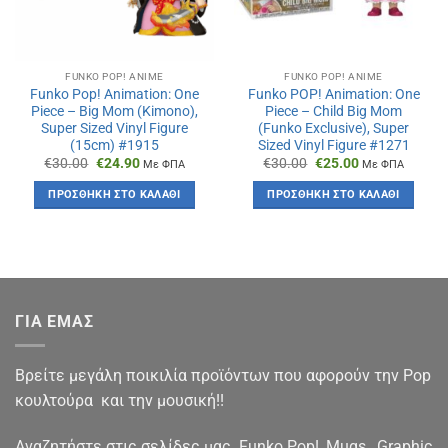
FUNKO POP! ANIME
FUNKO POP! ANIME
Funko Pop! Animation: One
Funko POP! Animation: One
Piece – Big Mom (Kimono),
Piece – Child Big Mom
Super Sized Vinyl Figure
(Funko Exclusive), Super
(15cm) #1915
Sized Vinyl Figure #1271
Original
Η
Original
Η
€
30.00
€
24.90
€
30.00
€
25.00
Με ΦΠΑ
Με ΦΠΑ
price
τρέχουσα
price
τρέχουσα
was:
τιμή
was:
τιμή
ΠΡΟΣΘΉΚΗ ΣΤΟ ΚΑΛΆΘΙ
ΠΡΟΣΘΉΚΗ ΣΤΟ ΚΑΛΆΘΙ
€30.00.
είναι:
€30.00.
είναι:
€24.90.
€25.00.
ΓΙΑ ΕΜΑΣ
Βρείτε μεγάλη ποικιλία προϊόντων που αφορούν την Pop
κουλτούρα και την μουσική!!
Αναζητήστε στις σελίδες μας Funko Pop!, Mugs , Graphic