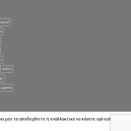
arvel
a
n
stitch
gs
o game
α μην τα αποδεχθείτε ή εναλλακτικά να κάνετε opt-out όποτε