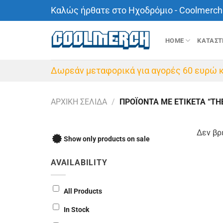
Μετάβαση
Καλώς ήρθατε στο Ηχοδρόμιο - Coolmerch 
στο
περιεχόμενο
HOME
ΚΑΤΑΣ
Δωρεάν μεταφορικά για αγορές 60 ευρώ κ
ΑΡΧΙΚΉ ΣΕΛΊΔΑ
/
ΠΡΟΪΌΝΤΑ ΜΕ ΕΤΙΚΈΤΑ “TH
Δεν βρ
Show only products on sale
AVAILABILITY
All Products
In Stock