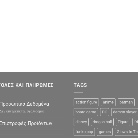
ΟΛΕΣ ΚΑΙ ΠΛΗΡΩΜΕΣ
TAGS
action figure
anime
batman
Προσωπικά Δεδομένα
στο
Δεν επιτρέπεται σχολιασμός
board game
DC
demon slayer
Προσωπικά
Δεδομένα
disney
dragon ball
Figure
fr
Επιστροφές Προϊόντων
funko pop
games
Glows In Th