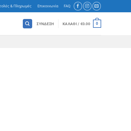
τολές & Πληρωμές
Επικοινωνία
FAQ
0
ΣΎΝΔΕΣΗ
ΚΑΛΆΘΙ /
€
0.00