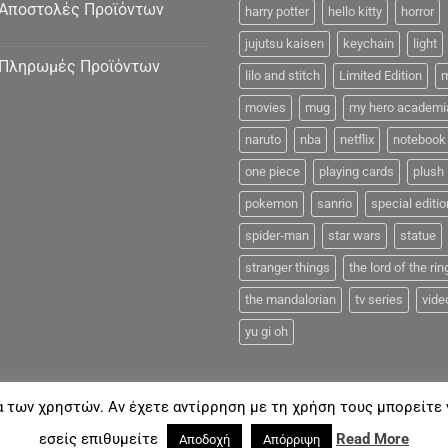
Αποστολές Προϊόντων
harry potter
hello kitty
horror
jujutsu kaisen
keychain
light
Πληρωμές Προϊόντων
lilo and stitch
Limited Edition
m
movies
mug
my hero academi
naruto
nba
netflix
notebook
one piece
playing cards
plush
pokemon
sanrio
special editio
spider-man
star wars
statue
stranger things
the lord of the rin
the mandalorian
tv series
vide
yu gi oh
α των χρηστών. Αν έχετε αντίρρηση με τη χρήση τους μπορείτε ν
FAQ
εσείς επιθυμείτε
Read More
Αποδοχή
Απόρριψη
18©
Coolmerch.gr