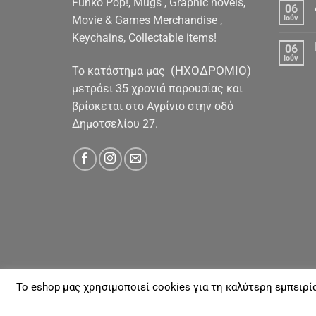
Funko Pop!, Mugs , Graphic novels,
06
Movie & Games Merchandise ,
Ιούν
Keychains, Collectable items!
06
Ιούν
(ΗΧΟΔΡΟΜΙΟ)
To κατάστημα μας
μετράει 35 χρονιά παρουσίας και
βρίσκεται στο Αγρίνιο στην οδό
Δημοτσελίου 27.
To eshop μας χρησιμοποιεί cookies για τη καλύτερη εμπειρί
ΓΙΑ ΕΜΆΣ
ΑΠΟΣΤΟΛΈΣ & ΠΛΗΡΩΜΈΣ
ΕΠΙΚΟΙΝΩΝΊΑ
Με την επιφύλαξη παντός νομίμου Δικαιώματος 20