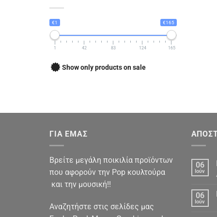
€1
€165
1
42
83
124
165
Show only products on sale
ΓΙΑ ΕΜΑΣ
ΑΠΟΣΤ
Βρείτε μεγάλη ποικιλία προϊόντων
06
που αφορούν την Pop κουλτούρα
Ιούν
και την μουσική!!
06
Ιούν
Αναζητήστε στις σελίδες μας