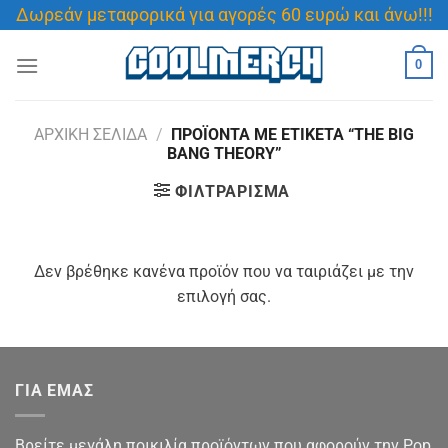
Μετάβαση
Δωρεάν μεταφορικά για αγορές 60 ευρώ και άνω!!!
στο
περιεχόμενο
0
ΑΡΧΙΚΉ ΣΕΛΊΔΑ
/
ΠΡΟΪΌΝΤΑ ΜΕ ΕΤΙΚΈΤΑ “THE BIG
BANG THEORY”
ΦΙΛΤΡΆΡΙΣΜΑ
Δεν βρέθηκε κανένα προϊόν που να ταιριάζει με την
επιλογή σας.
ΓΙΑ ΕΜΑΣ
Βρείτε μεγάλη ποικιλία προϊόντων που αφορούν την Pop