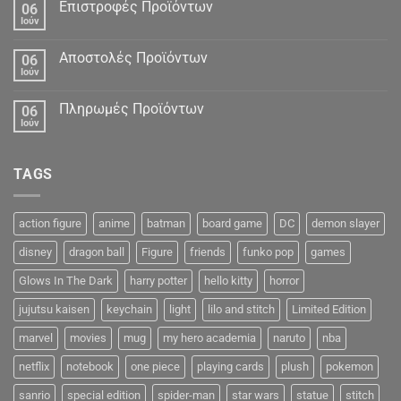
Δεδομένα
Επιστροφές Προϊόντων
06
Ιούν
Αποστολές Προϊόντων
06
Ιούν
Πληρωμές Προϊόντων
06
Ιούν
TAGS
action figure
anime
batman
board game
DC
demon slayer
disney
dragon ball
Figure
friends
funko pop
games
Glows In The Dark
harry potter
hello kitty
horror
jujutsu kaisen
keychain
light
lilo and stitch
Limited Edition
marvel
movies
mug
my hero academia
naruto
nba
netflix
notebook
one piece
playing cards
plush
pokemon
sanrio
special edition
spider-man
star wars
statue
stitch