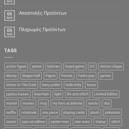
Ιούν
Αποστολές Προϊόντων
06
Ιούν
Πληρωμές Προϊόντων
06
Ιούν
TAGS
action figure
anime
batman
board game
DC
demon slayer
disney
dragon ball
Figure
friends
funko pop
games
Glows In The Dark
harry potter
hello kitty
horror
jujutsu kaisen
keychain
light
lilo and stitch
Limited Edition
marvel
movies
mug
my hero academia
naruto
nba
netflix
notebook
one piece
playing cards
plush
pokemon
sanrio
special edition
spider-man
star wars
statue
stitch