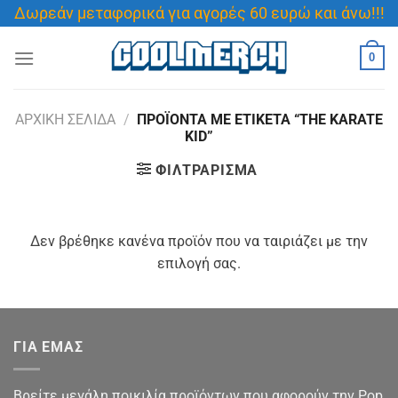
Μετάβαση
Δωρεάν μεταφορικά για αγορές 60 ευρώ και άνω!!!
στο
περιεχόμενο
0
ΑΡΧΙΚΉ ΣΕΛΊΔΑ
/
ΠΡΟΪΌΝΤΑ ΜΕ ΕΤΙΚΈΤΑ “THE KARATE
KID”
ΦΙΛΤΡΆΡΙΣΜΑ
Δεν βρέθηκε κανένα προϊόν που να ταιριάζει με την
επιλογή σας.
ΓΙΑ ΕΜΑΣ
Βρείτε μεγάλη ποικιλία προϊόντων που αφορούν την Pop