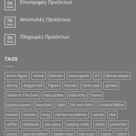
Δεδομένα
Επιστροφές Προϊόντων
06
Ιούν
Αποστολές Προϊόντων
06
Ιούν
Πληρωμές Προϊόντων
06
Ιούν
TAGS
action figure
anime
batman
board game
DC
demon slayer
disney
dragon ball
Figure
friends
funko pop
games
Glows In The Dark
harry potter
hello kitty
horror
jujutsu kaisen
keychain
light
lilo and stitch
Limited Edition
marvel
movies
mug
my hero academia
naruto
nba
netflix
notebook
one piece
playing cards
plush
pokemon
sanrio
special edition
spider-man
star wars
statue
stitch