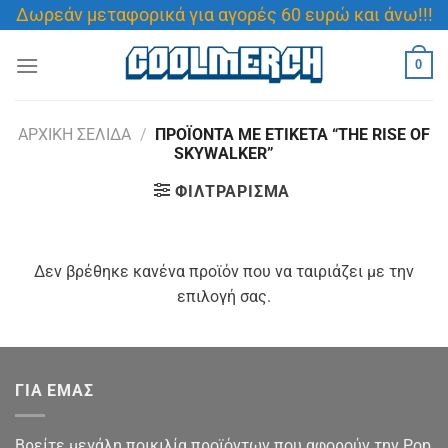
Μετάβαση
Δωρεάν μεταφορικά για αγορές 60 ευρώ και άνω!!!
στο
περιεχόμενο
0
ΑΡΧΙΚΉ ΣΕΛΊΔΑ
/
ΠΡΟΪΌΝΤΑ ΜΕ ΕΤΙΚΈΤΑ “THE RISE OF
SKYWALKER”
ΦΙΛΤΡΆΡΙΣΜΑ
Δεν βρέθηκε κανένα προϊόν που να ταιριάζει με την
επιλογή σας.
ΓΙΑ ΕΜΑΣ
Βρείτε μεγάλη ποικιλία προϊόντων που αφορούν την Pop