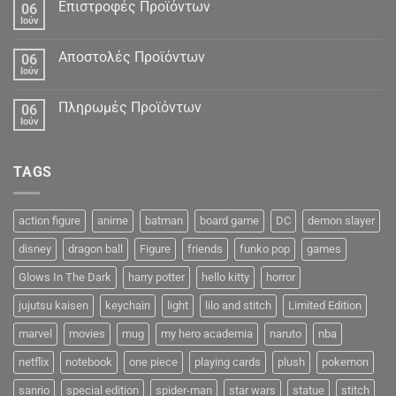
Δεδομένα
Επιστροφές Προϊόντων
06
Ιούν
Αποστολές Προϊόντων
06
Ιούν
Πληρωμές Προϊόντων
06
Ιούν
TAGS
action figure
anime
batman
board game
DC
demon slayer
disney
dragon ball
Figure
friends
funko pop
games
Glows In The Dark
harry potter
hello kitty
horror
jujutsu kaisen
keychain
light
lilo and stitch
Limited Edition
marvel
movies
mug
my hero academia
naruto
nba
netflix
notebook
one piece
playing cards
plush
pokemon
sanrio
special edition
spider-man
star wars
statue
stitch