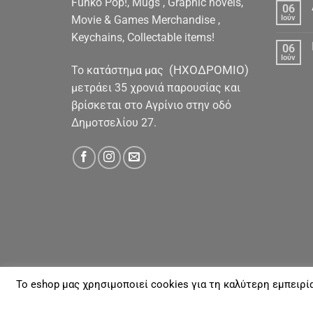
Funko Pop!, Mugs , Graphic novels,
06
Movie & Games Merchandise ,
Ιούν
Keychains, Collectable items!
06
Ιούν
(ΗΧΟΔΡΟΜΙΟ)
To κατάστημα μας
μετράει 35 χρονιά παρουσίας και
βρίσκεται στο Αγρίνιο στην οδό
Δημοτσελίου 27.
To eshop μας χρησιμοποιεί cookies για τη καλύτερη εμπειρί
ΓΙΑ ΕΜΆΣ
ΑΠΟΣΤΟΛΈΣ & ΠΛΗΡΩΜΈΣ
ΕΠΙΚΟΙΝΩΝΊΑ
Με την επιφύλαξη παντός νομίμου Δικαιώματος 20