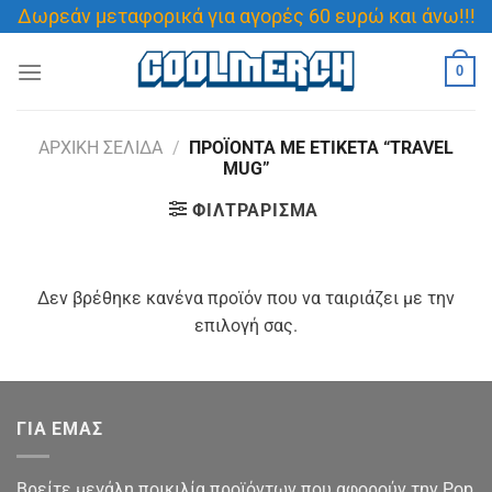
Μετάβαση
Δωρεάν μεταφορικά για αγορές 60 ευρώ και άνω!!!
στο
περιεχόμενο
0
ΑΡΧΙΚΉ ΣΕΛΊΔΑ
/
ΠΡΟΪΌΝΤΑ ΜΕ ΕΤΙΚΈΤΑ “TRAVEL
MUG”
ΦΙΛΤΡΆΡΙΣΜΑ
Δεν βρέθηκε κανένα προϊόν που να ταιριάζει με την
επιλογή σας.
ΓΙΑ ΕΜΑΣ
Βρείτε μεγάλη ποικιλία προϊόντων που αφορούν την Pop