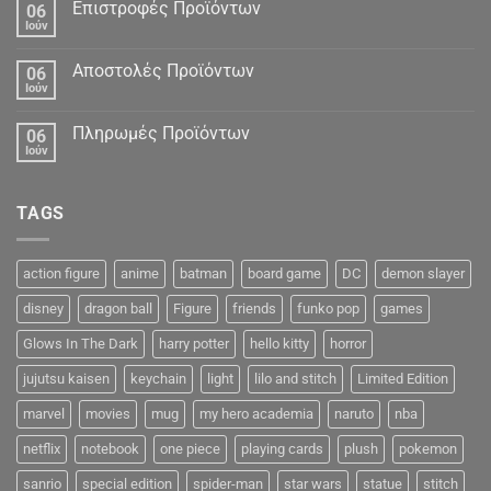
Δεδομένα
Επιστροφές Προϊόντων
06
Ιούν
Αποστολές Προϊόντων
06
Ιούν
Πληρωμές Προϊόντων
06
Ιούν
TAGS
action figure
anime
batman
board game
DC
demon slayer
disney
dragon ball
Figure
friends
funko pop
games
Glows In The Dark
harry potter
hello kitty
horror
jujutsu kaisen
keychain
light
lilo and stitch
Limited Edition
marvel
movies
mug
my hero academia
naruto
nba
netflix
notebook
one piece
playing cards
plush
pokemon
sanrio
special edition
spider-man
star wars
statue
stitch