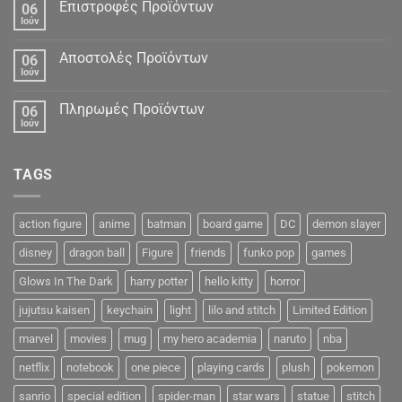
Δεδομένα
Επιστροφές Προϊόντων
06
Ιούν
Αποστολές Προϊόντων
06
Ιούν
Πληρωμές Προϊόντων
06
Ιούν
TAGS
action figure
anime
batman
board game
DC
demon slayer
disney
dragon ball
Figure
friends
funko pop
games
Glows In The Dark
harry potter
hello kitty
horror
jujutsu kaisen
keychain
light
lilo and stitch
Limited Edition
marvel
movies
mug
my hero academia
naruto
nba
netflix
notebook
one piece
playing cards
plush
pokemon
sanrio
special edition
spider-man
star wars
statue
stitch