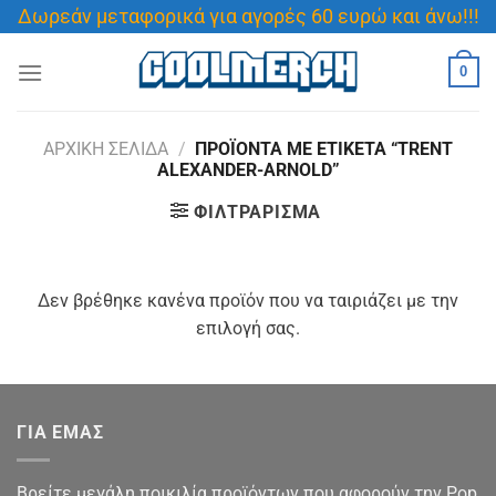
Μετάβαση
Δωρεάν μεταφορικά για αγορές 60 ευρώ και άνω!!!
στο
περιεχόμενο
0
ΑΡΧΙΚΉ ΣΕΛΊΔΑ
/
ΠΡΟΪΌΝΤΑ ΜΕ ΕΤΙΚΈΤΑ “TRENT
ALEXANDER-ARNOLD”
ΦΙΛΤΡΆΡΙΣΜΑ
Δεν βρέθηκε κανένα προϊόν που να ταιριάζει με την
επιλογή σας.
ΓΙΑ ΕΜΑΣ
Βρείτε μεγάλη ποικιλία προϊόντων που αφορούν την Pop