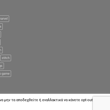
arvel
a
n
stitch
gs
o game
α μην τα αποδεχθείτε ή εναλλακτικά να κάνετε opt-out όποτε