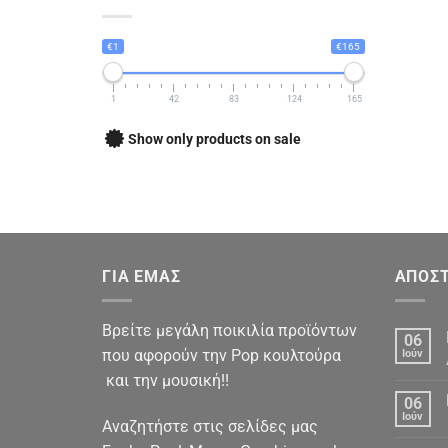
€1
€165
1
42
83
124
165
Show only products on sale
ΓΙΑ ΕΜΑΣ
ΑΠΟΣΤ
Βρείτε μεγάλη ποικιλία προϊόντων
06
που αφορούν την Pop κουλτούρα
Ιούν
και την μουσική!!
06
Ιούν
Αναζητήστε στις σελίδες μας