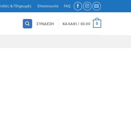
τολές & Πληρωμές
Επικοινωνία
FAQ
0
ΣΎΝΔΕΣΗ
ΚΑΛΆΘΙ /
€
0.00