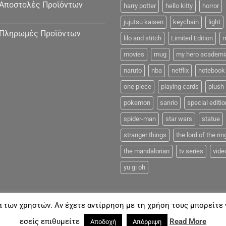
Αποστολές Προϊόντων
harry potter
hello kitty
horror
jujutsu kaisen
keychain
light
Πληρωμές Προϊόντων
lilo and stitch
Limited Edition
m
movies
mug
my hero academi
naruto
nba
netflix
notebook
one piece
playing cards
plush
pokemon
sanrio
special editio
spider-man
star wars
statue
stranger things
the lord of the rin
the mandalorian
tv series
vide
yu gi oh
α των χρηστών. Αν έχετε αντίρρηση με τη χρήση τους μπορείτε ν
FAQ
εσείς επιθυμείτε
Read More
Αποδοχή
Απόρριψη
18©
Coolmerch.gr