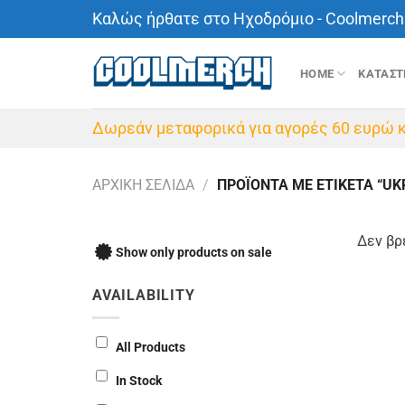
Μετάβαση
Καλώς ήρθατε στο Ηχοδρόμιο - Coolmerch 
στο
περιεχόμενο
HOME
ΚΑΤΑΣ
Δωρεάν μεταφορικά για αγορές 60 ευρώ κ
ΑΡΧΙΚΉ ΣΕΛΊΔΑ
/
ΠΡΟΪΌΝΤΑ ΜΕ ΕΤΙΚΈΤΑ “UK
Δεν βρ
Show only products on sale
AVAILABILITY
All Products
In Stock