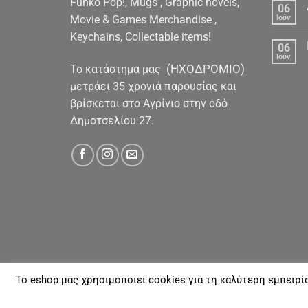
Funko Pop!, Mugs , Graphic novels,
06
Movie & Games Merchandise ,
Ιούν
Keychains, Collectable items!
06
Ιούν
(ΗΧΟΔΡΟΜΙΟ)
To κατάστημα μας
μετράει 35 χρονιά παρουσίας και
βρίσκεται στο Αγρίνιο στην οδό
Δημοτσελίου 27.
To eshop μας χρησιμοποιεί cookies για τη καλύτερη εμπειρί
ΓΙΑ ΕΜΆΣ
ΑΠΟΣΤΟΛΈΣ & ΠΛΗΡΩΜΈΣ
ΕΠΙΚΟΙΝΩΝΊΑ
Με την επιφύλαξη παντός νομίμου Δικαιώματος 20