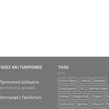
ΟΛΕΣ ΚΑΙ ΠΛΗΡΩΜΕΣ
TAGS
action figure
anime
batman
Προσωπικά Δεδομένα
στο
Δεν επιτρέπεται σχολιασμός
board game
DC
demon slayer
Προσωπικά
Δεδομένα
disney
dragon ball
Figure
fr
Επιστροφές Προϊόντων
funko pop
games
Glows In Th