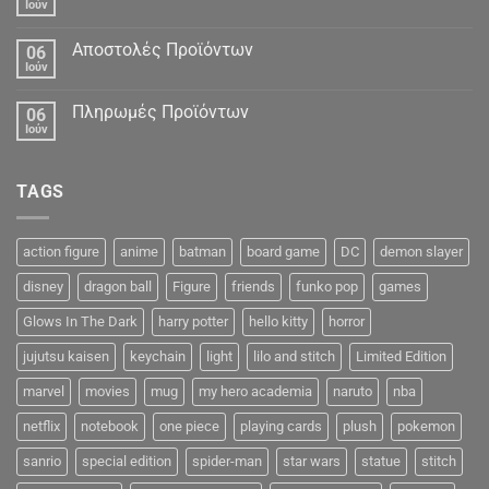
Ιούν
Αποστολές Προϊόντων
06
Ιούν
Πληρωμές Προϊόντων
06
Ιούν
TAGS
action figure
anime
batman
board game
DC
demon slayer
disney
dragon ball
Figure
friends
funko pop
games
Glows In The Dark
harry potter
hello kitty
horror
jujutsu kaisen
keychain
light
lilo and stitch
Limited Edition
marvel
movies
mug
my hero academia
naruto
nba
netflix
notebook
one piece
playing cards
plush
pokemon
sanrio
special edition
spider-man
star wars
statue
stitch