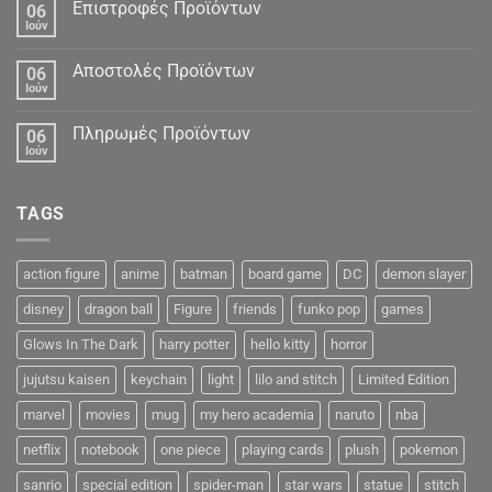
Δεδομένα
Επιστροφές Προϊόντων
06
Ιούν
Αποστολές Προϊόντων
06
Ιούν
Πληρωμές Προϊόντων
06
Ιούν
TAGS
action figure
anime
batman
board game
DC
demon slayer
disney
dragon ball
Figure
friends
funko pop
games
Glows In The Dark
harry potter
hello kitty
horror
jujutsu kaisen
keychain
light
lilo and stitch
Limited Edition
marvel
movies
mug
my hero academia
naruto
nba
netflix
notebook
one piece
playing cards
plush
pokemon
sanrio
special edition
spider-man
star wars
statue
stitch