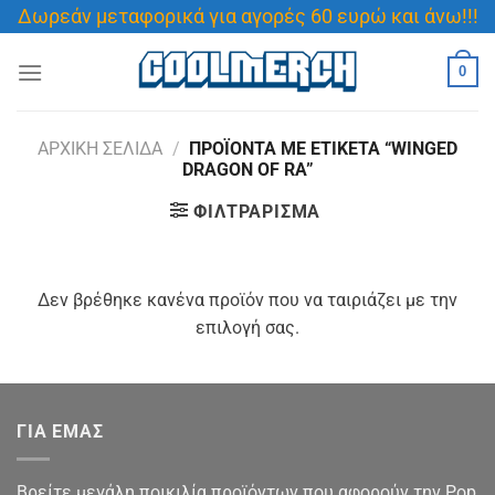
Μετάβαση
Δωρεάν μεταφορικά για αγορές 60 ευρώ και άνω!!!
στο
περιεχόμενο
0
ΑΡΧΙΚΉ ΣΕΛΊΔΑ
/
ΠΡΟΪΌΝΤΑ ΜΕ ΕΤΙΚΈΤΑ “WINGED
DRAGON OF RA”
ΦΙΛΤΡΆΡΙΣΜΑ
Δεν βρέθηκε κανένα προϊόν που να ταιριάζει με την
επιλογή σας.
ΓΙΑ ΕΜΑΣ
Βρείτε μεγάλη ποικιλία προϊόντων που αφορούν την Pop