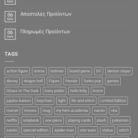
Ιούν
Αποστολές Προϊόντων
06
Ιούν
Πληρωμές Προϊόντων
06
Ιούν
TAGS
action figure
anime
batman
board game
DC
demon slayer
disney
dragon ball
Figure
friends
funko pop
games
Glows In The Dark
harry potter
hello kitty
horror
jujutsu kaisen
keychain
light
lilo and stitch
Limited Edition
marvel
movies
mug
my hero academia
naruto
nba
netflix
notebook
one piece
playing cards
plush
pokemon
sanrio
special edition
spider-man
star wars
statue
stitch