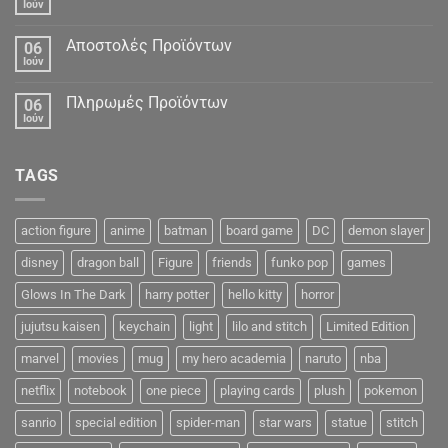
Ιούν
Αποστολές Προϊόντων
06
Ιούν
Πληρωμές Προϊόντων
06
Ιούν
TAGS
action figure
anime
batman
board game
DC
demon slayer
disney
dragon ball
Figure
friends
funko pop
games
Glows In The Dark
harry potter
hello kitty
horror
jujutsu kaisen
keychain
light
lilo and stitch
Limited Edition
marvel
movies
mug
my hero academia
naruto
nba
netflix
notebook
one piece
playing cards
plush
pokemon
sanrio
special edition
spider-man
star wars
statue
stitch