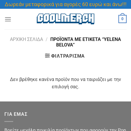
Μετάβαση
Δωρεάν μεταφορικά για αγορές 60 ευρώ και άνω!!!
στο
περιεχόμενο
0
ΑΡΧΙΚΉ ΣΕΛΊΔΑ
/
ΠΡΟΪΌΝΤΑ ΜΕ ΕΤΙΚΈΤΑ “YELENA
BELOVA”
ΦΙΛΤΡΆΡΙΣΜΑ
Δεν βρέθηκε κανένα προϊόν που να ταιριάζει με την
επιλογή σας.
ΓΙΑ ΕΜΑΣ
Βρείτε μεγάλη ποικιλία προϊόντων που αφορούν την Pop