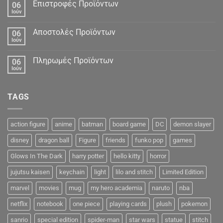
Δεδομένα
Επιστροφές Προϊόντων
06
Ιούν
Αποστολές Προϊόντων
06
Ιούν
Πληρωμές Προϊόντων
06
Ιούν
TAGS
action figure
anime
batman
board game
DC
demon slayer
disney
dragon ball
Figure
friends
funko pop
games
Glows In The Dark
harry potter
hello kitty
horror
jujutsu kaisen
keychain
light
lilo and stitch
Limited Edition
marvel
movies
mug
my hero academia
naruto
nba
netflix
notebook
one piece
playing cards
plush
pokemon
sanrio
special edition
spider-man
star wars
statue
stitch