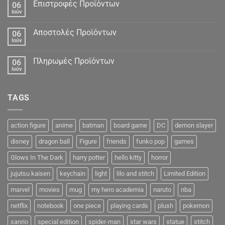
Δεδομένα
Επιστροφές Προϊόντων
06
Ιούν
Αποστολές Προϊόντων
06
Ιούν
Πληρωμές Προϊόντων
06
Ιούν
TAGS
action figure
anime
batman
board game
DC
demon slayer
disney
dragon ball
Figure
friends
funko pop
games
Glows In The Dark
harry potter
hello kitty
horror
jujutsu kaisen
keychain
light
lilo and stitch
Limited Edition
marvel
movies
mug
my hero academia
naruto
nba
netflix
notebook
one piece
playing cards
plush
pokemon
sanrio
special edition
spider-man
star wars
statue
stitch