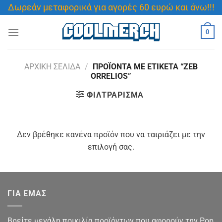
Μετάβαση
Δωρεάν μεταφορικά για αγορές 60 ευρώ και άνω!!!
στο
περιεχόμενο
0
ΑΡΧΙΚΉ ΣΕΛΊΔΑ
/
ΠΡΟΪΌΝΤΑ ΜΕ ΕΤΙΚΈΤΑ “ZEB
ORRELIOS”
ΦΙΛΤΡΆΡΙΣΜΑ
Δεν βρέθηκε κανένα προϊόν που να ταιριάζει με την
επιλογή σας.
ΓΙΑ ΕΜΑΣ
Βρείτε μεγάλη ποικιλία προϊόντων που αφορούν την Pop