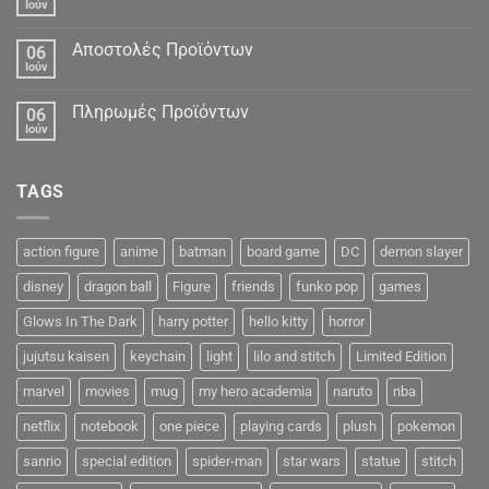
Ιούν
Αποστολές Προϊόντων
06
Ιούν
Πληρωμές Προϊόντων
06
Ιούν
TAGS
action figure
anime
batman
board game
DC
demon slayer
disney
dragon ball
Figure
friends
funko pop
games
Glows In The Dark
harry potter
hello kitty
horror
jujutsu kaisen
keychain
light
lilo and stitch
Limited Edition
marvel
movies
mug
my hero academia
naruto
nba
netflix
notebook
one piece
playing cards
plush
pokemon
sanrio
special edition
spider-man
star wars
statue
stitch