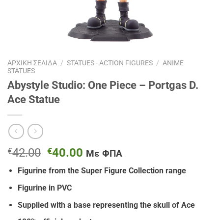
ΑΡΧΙΚΉ ΣΕΛΊΔΑ
/
STATUES - ACTION FIGURES
/
ANIME
STATUES
Abystyle Studio: One Piece – Portgas D.
Ace Statue
Original
Η
€
42.00
€
40.00
Με ΦΠΑ
price
τρέχουσα
Figurine from the Super Figure Collection range
was:
τιμή
€42.00.
είναι:
Figurine in PVC
€40.00.
Supplied with a base representing the skull of Ace