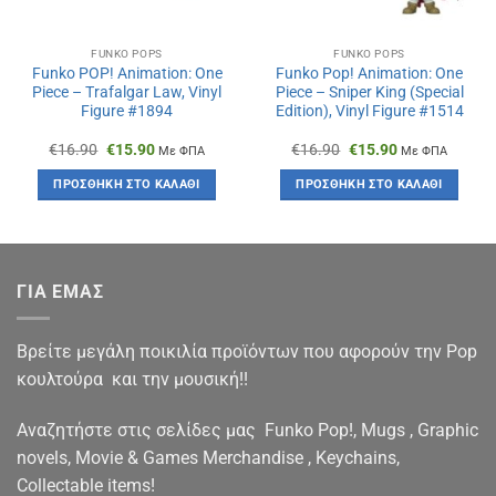
FUNKO POPS
FUNKO POPS
Funko POP! Animation: One
Funko Pop! Animation: One
Piece – Trafalgar Law, Vinyl
Piece – Sniper King (Special
Figure #1894
Edition), Vinyl Figure #1514
Original
Η
Original
Η
€
16.90
€
15.90
€
16.90
€
15.90
Με ΦΠΑ
Με ΦΠΑ
price
τρέχουσα
price
τρέχουσα
was:
τιμή
was:
τιμή
ΠΡΟΣΘΉΚΗ ΣΤΟ ΚΑΛΆΘΙ
ΠΡΟΣΘΉΚΗ ΣΤΟ ΚΑΛΆΘΙ
€16.90.
είναι:
€16.90.
είναι:
€15.90.
€15.90.
ΓΙΑ ΕΜΑΣ
Βρείτε μεγάλη ποικιλία προϊόντων που αφορούν την Pop
κουλτούρα και την μουσική!!
Αναζητήστε στις σελίδες μας Funko Pop!, Mugs , Graphic
novels, Movie & Games Merchandise , Keychains,
Collectable items!