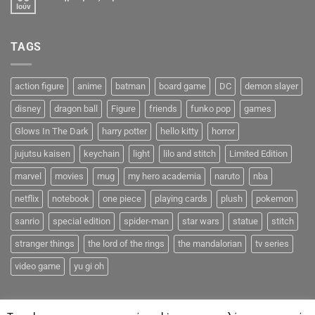
Ιούν
TAGS
action figure
anime
batman
board game
DC
demon slayer
disney
dragon ball
Figure
friends
funko pop
games
Glows In The Dark
harry potter
hello kitty
horror
jujutsu kaisen
keychain
light
lilo and stitch
Limited Edition
marvel
movies
mug
my hero academia
naruto
nba
netflix
notebook
one piece
playing cards
plush
pokemon
sanrio
special edition
spider-man
star wars
statue
stitch
stranger things
the lord of the rings
the mandalorian
tv series
video game
yu gi oh