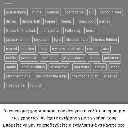
action figure
anime
batman
board game
DC
demon slayer
disney
dragon ball
Figure
friends
funko pop
games
Glows In The Dark
harry potter
hello kitty
horror
jujutsu kaisen
keychain
light
lilo and stitch
Limited Edition
marvel
movies
mug
my hero academia
naruto
nba
netflix
notebook
one piece
playing cards
plush
pokemon
sanrio
special edition
spider-man
star wars
statue
stitch
stranger things
the lord of the rings
the mandalorian
tv series
video game
yu gi oh
To eshop μας χρησιμοποιεί cookies για τη καλύτερη εμπειρία
των χρηστών. Αν έχετε αντίρρηση με τη χρήση τους
ΓΙΑ ΕΜΆΣ
ΑΠΟΣΤΟΛΈΣ & ΠΛΗΡΩΜΈΣ
ΕΠΙΚΟΙΝΩΝΊΑ
FAQ
μπορείτε να μην τα αποδεχθείτε ή εναλλακτικά να κάνετε opt-