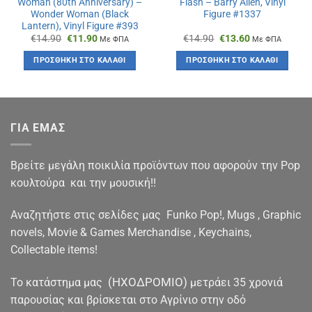
Woman (80th Anniversary) –
Flash – Barry Allen, Vinyl
Wonder Woman (Black
Figure #1337
Lantern), Vinyl Figure #393
Original
Η
Original
Η
€
14.90
€
11.90
€
14.90
€
13.60
Με ΦΠΑ
Με ΦΠΑ
price
τρέχουσα
price
τρέχουσα
was:
τιμή
was:
τιμή
ΠΡΟΣΘΉΚΗ ΣΤΟ ΚΑΛΆΘΙ
ΠΡΟΣΘΉΚΗ ΣΤΟ ΚΑΛΆΘΙ
€14.90.
είναι:
€14.90.
είναι:
€11.90.
€13.60.
ΓΙΑ ΕΜΑΣ
Βρείτε μεγάλη ποικιλία προϊόντων που αφορούν την Pop
κουλτούρα και την μουσική!!
Αναζητήστε στις σελίδες μας Funko Pop!, Mugs , Graphic
novels, Movie & Games Merchandise , Keychains,
Collectable items!
(ΗΧΟΔΡΟΜΙΟ)
To κατάστημα μας
μετράει 35 χρονιά
παρουσίας και βρίσκεται στο Αγρίνιο στην οδό