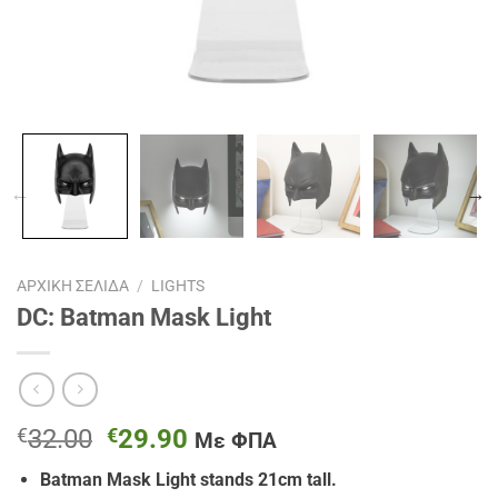
ΑΡΧΙΚΉ ΣΕΛΊΔΑ
/
LIGHTS
DC: Batman Mask Light
Original
Η
€
32.00
€
29.90
Με ΦΠΑ
price
τρέχουσα
Batman Mask Light stands 21cm tall.
was:
τιμή