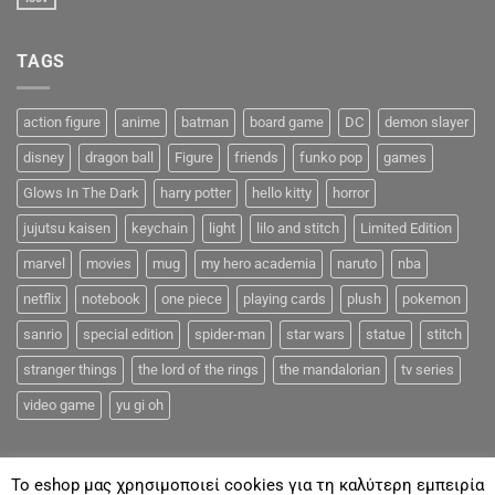
TAGS
action figure
anime
batman
board game
DC
demon slayer
disney
dragon ball
Figure
friends
funko pop
games
Glows In The Dark
harry potter
hello kitty
horror
jujutsu kaisen
keychain
light
lilo and stitch
Limited Edition
marvel
movies
mug
my hero academia
naruto
nba
netflix
notebook
one piece
playing cards
plush
pokemon
sanrio
special edition
spider-man
star wars
statue
stitch
stranger things
the lord of the rings
the mandalorian
tv series
video game
yu gi oh
To eshop μας χρησιμοποιεί cookies για τη καλύτερη εμπειρία