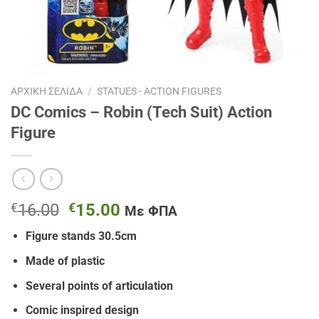
ΑΡΧΙΚΉ ΣΕΛΊΔΑ
/
STATUES - ACTION FIGURES
DC Comics – Robin (Tech Suit) Action
Figure
Original
Η
€
16.00
€
15.00
Με ΦΠΑ
price
τρέχουσα
Figure stands 30.5cm
was:
τιμή
€16.00.
είναι:
Made of plastic
€15.00.
Several points of articulation
Comic inspired design