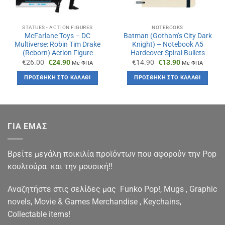
STATUES - ACTION FIGURES
NOTEBOOKS
McFarlane Toys – DC
Batman (Gotham’s City Dark
Multiverse: Robin Tim Drake
Knight) – Notebook A5
(Reborn) Action Figure
Hardcover Spiral Bullets
Original
Η
Original
Η
€
26.00
€
24.90
€
14.90
€
13.90
Με ΦΠΑ
Με ΦΠΑ
price
τρέχουσα
price
τρέχουσα
was:
τιμή
was:
τιμή
ΠΡΟΣΘΉΚΗ ΣΤΟ ΚΑΛΆΘΙ
ΠΡΟΣΘΉΚΗ ΣΤΟ ΚΑΛΆΘΙ
€26.00.
είναι:
€14.90.
είναι:
€24.90.
€13.90.
ΓΙΑ ΕΜΑΣ
Βρείτε μεγάλη ποικιλία προϊόντων που αφορούν την Pop
κουλτούρα και την μουσική!!
Αναζητήστε στις σελίδες μας Funko Pop!, Mugs , Graphic
novels, Movie & Games Merchandise , Keychains,
Collectable items!