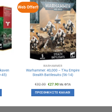
Web Offer!!
WARHAMMER
Skaven
Warhammer: 40,000 – T’Au Empire
-45)
Stealth Battlesuits (56-14)
Original
Η
€
32.00
€
27.90
Με ΦΠΑ
α
price
τρέχουσα
was:
τιμή
ΠΡΟΣΘΉΚΗ ΣΤΟ ΚΑΛΆΘΙ
€32.00.
είναι:
€27.90.