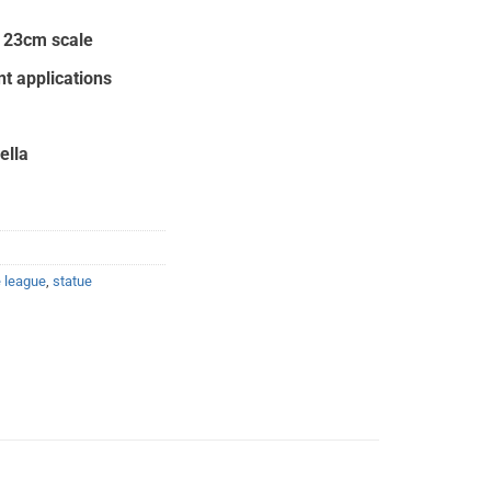
:
00.
y 23cm scale
nt applications
ella
e league
,
statue