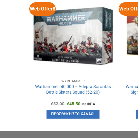
Web Offer!!
Web Offe
WARHAMMER
nids Hive
Warhammer: 40,000 – Adepta Sororitas
Warham
Battle Sisters Squad (52-20)
Sigm
Original
Η
€
52.00
€
45.50
ΦΠΑ
Με ΦΠΑ
χουσα
price
τρέχουσα
was:
τιμή
ΆΘΙ
ΠΡΟΣΘΉΚΗ ΣΤΟ ΚΑΛΆΘΙ
:
€52.00.
είναι:
50.
€45.50.