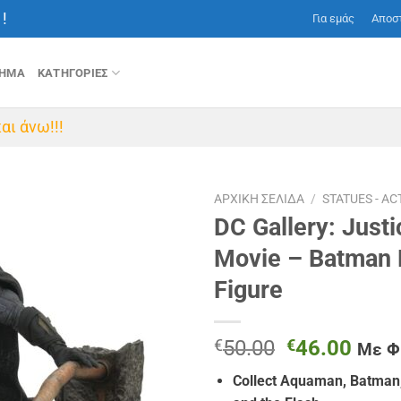
!
Για εμάς
Αποσ
ΤΗΜΑ
ΚΑΤΗΓΟΡΙΕΣ
αι άνω!!!
ΑΡΧΙΚΉ ΣΕΛΊΔΑ
/
STATUES - AC
DC Gallery: Just
Movie – Batman 
Figure
Original
Η
€
50.00
€
46.00
Με 
price
τρέχ
Collect Aquaman, Batman
was:
τιμή