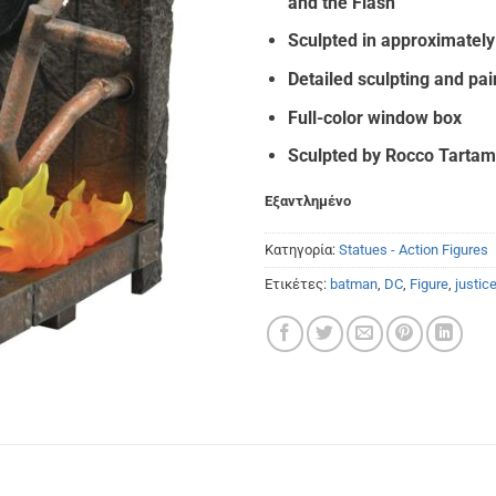
and the Flash
€50.00.
είναι
€46.
Sculpted in approximatel
Detailed sculpting and pai
Full-color window box
Sculpted by Rocco Tartam
Εξαντλημένο
Κατηγορία:
Statues - Action Figures
Ετικέτες:
batman
,
DC
,
Figure
,
justic