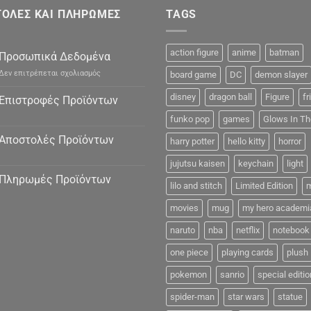
ΟΛΕΣ ΚΑΙ ΠΛΗΡΩΜΕΣ
TAGS
action figure
anime
batman
Προσωπικά Δεδομένα
στο
Δεν επιτρέπεται σχολιασμός
board game
DC
demon slayer
Προσωπικά
Δεδομένα
disney
dragon ball
Figure
fr
Επιστροφές Προϊόντων
funko pop
games
Glows In Th
Αποστολές Προϊόντων
harry potter
hello kitty
horror
jujutsu kaisen
keychain
light
Πληρωμές Προϊόντων
lilo and stitch
Limited Edition
m
movies
mug
my hero academi
naruto
nba
netflix
notebook
one piece
playing cards
plush
pokemon
sanrio
special editio
spider-man
star wars
statue