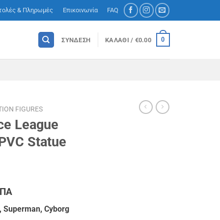
τολές & Πληρωμές
Επικοινωνία
FAQ
0
ΣΎΝΔΕΣΗ
ΚΑΛΆΘΙ /
€
0.00
TION FIGURES
ice League
PVC Statue
ΦΠΑ
ουσα
, Superman, Cyborg