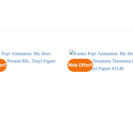
r!!
Web Offer!!