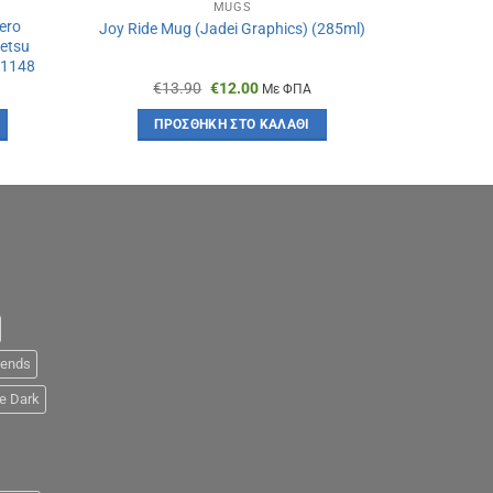
MUGS
ero
Joy Ride Mug (Jadei Graphics) (285ml)
tetsu
 #1148
Original
Η
€
13.90
€
12.00
€
1
Με ΦΠΑ
α
price
τρέχουσα
was:
τιμή
ΠΡΟΣΘΉΚΗ ΣΤΟ ΚΑΛΆΘΙ
ΠΡ
€13.90.
είναι:
€12.00.
iends
e Dark