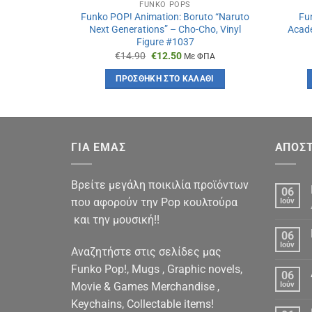
FUNKO POPS
Funko POP! Animation: Boruto “Naruto
Fu
Next Generations” – Cho-Cho, Vinyl
Acade
Figure #1037
Original
Η
€
14.90
€
12.50
Με ΦΠΑ
price
τρέχουσα
was:
τιμή
ΠΡΟΣΘΉΚΗ ΣΤΟ ΚΑΛΆΘΙ
€14.90.
είναι:
€12.50.
ΓΙΑ ΕΜΑΣ
ΑΠΟΣΤ
Βρείτε μεγάλη ποικιλία προϊόντων
06
που αφορούν την Pop κουλτούρα
Ιούν
και την μουσική!!
06
Ιούν
Αναζητήστε στις σελίδες μας
Funko Pop!, Mugs , Graphic novels,
06
Movie & Games Merchandise ,
Ιούν
Keychains, Collectable items!