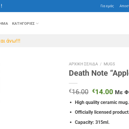
!
Για εμάς
Αποσ
ΤΗΜΑ
ΚΑΤΗΓΟΡΙΕΣ
αι άνω!!!
ΑΡΧΙΚΉ ΣΕΛΊΔΑ
/
MUGS
Death Note “App
Original
Η
€
16.00
€
14.00
Με 
price
τρέχ
High quality ceramic mug.
was:
τιμή
€16.00.
είναι
Officially licensed product
€14.
Capacity: 315ml.