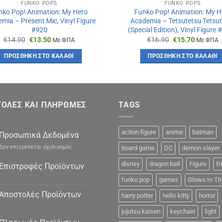
FUNKO POPS
FUNKO POPS
nko Pop! Animation: My Hero
Funko Pop! Animation: My H
mia – Present Mic, Vinyl Figure
Academia – Tetsutetsu Tetsu
#920
(Special Edition), Vinyl Figure
Original
Η
Original
Η
€
14.90
€
13.50
€
16.90
€
15.70
Με ΦΠΑ
Με ΦΠΑ
price
τρέχουσα
price
τρέχουσ
was:
τιμή
was:
τιμή
ΠΡΟΣΘΉΚΗ ΣΤΟ ΚΑΛΆΘΙ
ΠΡΟΣΘΉΚΗ ΣΤΟ ΚΑΛΆΘΙ
€14.90.
είναι:
€16.90.
είναι:
€13.50.
€15.70.
ΟΛΕΣ ΚΑΙ ΠΛΗΡΩΜΕΣ
TAGS
action figure
anime
batman
Προσωπικά Δεδομένα
στο
Δεν επιτρέπεται σχολιασμός
board game
DC
demon slayer
Προσωπικά
Δεδομένα
disney
dragon ball
Figure
fr
Επιστροφές Προϊόντων
funko pop
games
Glows In Th
Αποστολές Προϊόντων
harry potter
hello kitty
horror
jujutsu kaisen
keychain
light